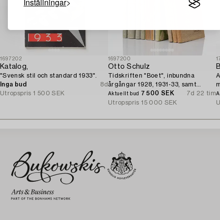
Inställningar
1697202
1697200
1
Katalog,
Otto Schulz
B
"Svensk stil och standard 1933".
Tidskriften "Boet", inbundna
A
Inga bud
8d
årgångar 1928, 1931-33, samt
m
Utropspris
1 500 SEK
lösnummer + tre "Nya Möbler" och
7 500 SEK
7d 22 tim
Aktuellt bud
A
jubileumspublikation 1945.
Utropspris
15 000 SEK
U