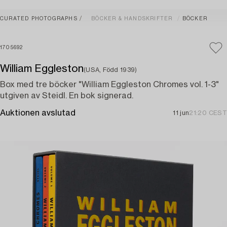
CURATED PHOTOGRAPHS
BÖCKER & HANDSKRIFTER
BÖCKER
1705692
William Eggleston
(USA, Född 1939)
Box med tre böcker "William Eggleston Chromes vol. 1-3"
utgiven av Steidl. En bok signerad.
Auktionen avslutad
11 jun
21:20 CEST