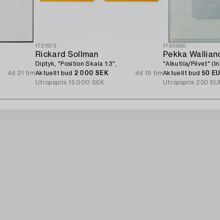
1721973
1730680
Rickard Sollman
Pekka Wallian
Diptyk, "Position Skala 1:3",
"Alkutila/Pilvet" (In
4d 21 tim
Aktuellt bud
2 000 SEK
4d 19 tim
Aktuellt bud
50 E
Utropspris
15 000 SEK
Utropspris
250 EU