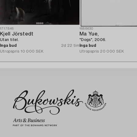
1717846
1688630
Kjell Jörstedt
Ma Yue,
Utan titel.
"Dogs", 2006.
Inga bud
2d 22 tim
Inga bud
Utropspris
10 000 SEK
Utropspris
20 000 SEK