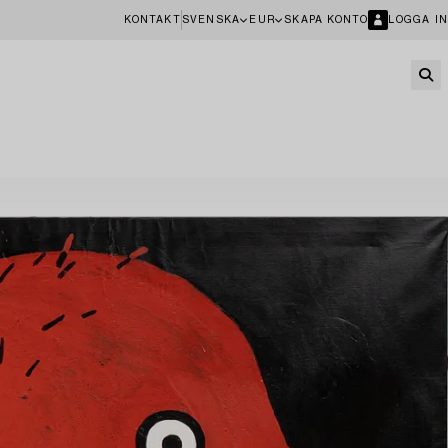
KONTAKT
SVENSKA
EUR
SKAPA KONTO
LOGGA IN