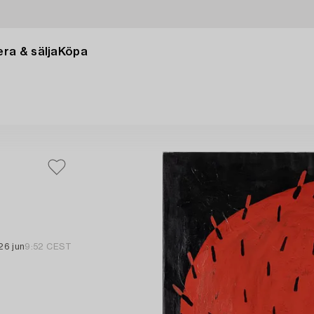
ra & sälja
Köpa
26 jun
9:52 CEST