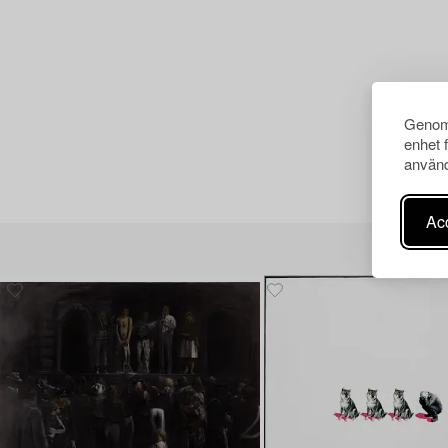
Genom 
enhet 
använd
Acc