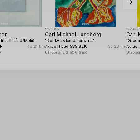
1729025
172902
der
Carl Michael Lundberg
Carl 
itialtillstånd/Moln).
"Det kvarglömda prismat".
"Grodan
UR
4d 21 tim
Aktuellt bud
333 SEK
3d 23 tim
Aktuel
R
Utropspris
2 500 SEK
Utrops