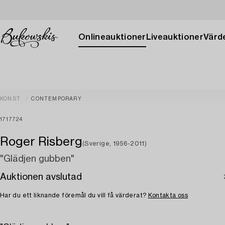
Onlineauktioner
Liveauktioner
Värde
KONST
CONTEMPORARY
1717724
Roger Risberg
(Sverige, 1956-2011)
"Glädjen gubben"
Auktionen avslutad
Har du ett liknande föremål du vill få värderat?
Kontakta oss