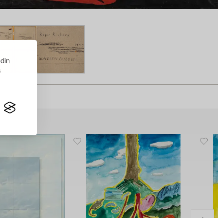
 din
s