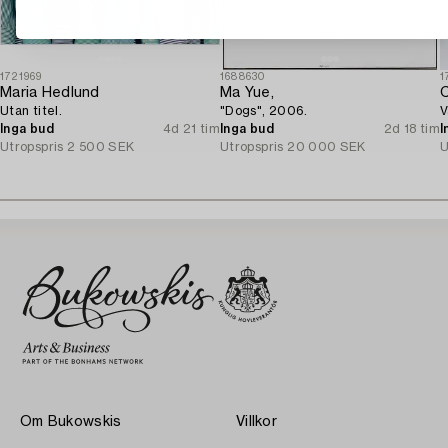
1721969
1688630
1
Maria Hedlund
Ma Yue,
C
Utan titel.
"Dogs", 2006.
V
Inga bud
4d 21 tim
Inga bud
2d 18 tim
I
Utropspris
2 500 SEK
Utropspris
20 000 SEK
U
Om Bukowskis
Villkor