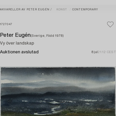
AKVARELLER AV PETER EUGÉN
KONST
CONTEMPORARY
1727047
Peter Eugén
(Sverige, Född 1978)
Vy över landskap
Auktionen avslutad
8 jul
21:12 CEST