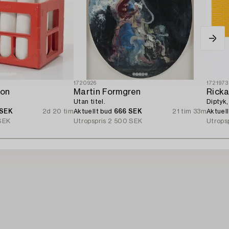
1720926
1721973
son
Martin Formgren
Ricka
Utan titel.
Diptyk,
 SEK
2d 20 tim
Aktuellt bud
666 SEK
21 tim 33m
Aktuel
SEK
Utropspris
2 500 SEK
Utrops