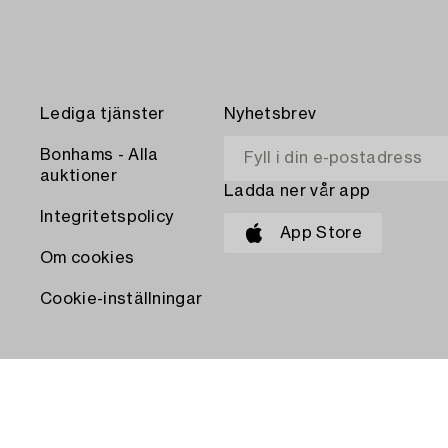
Lediga tjänster
Nyhetsbrev
Bonhams - Alla
auktioner
Ladda ner vår app
Integritetspolicy
App Store
Om cookies
Cookie-inställningar