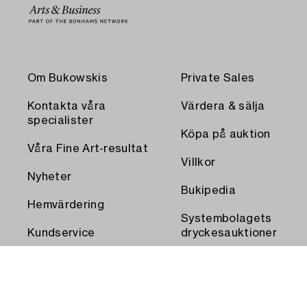
Om Bukowskis
Private Sales
Kontakta våra
Värdera & sälja
specialister
Köpa på auktion
Våra Fine Art-resultat
Villkor
Nyheter
Bukipedia
Hemvärdering
Systembolagets
Kundservice
dryckesauktioner
Transport och
Press
uthämtning