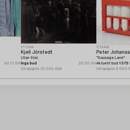
1717846
1725468
Kjell Jörstedt
Peter Johans
Utan titel.
"Sausage Land".
6d 21 tim
Inga bud
2d 20 tim
Aktuellt bud
1 575
Utropspris
10 000 SEK
Utropspris
6 000 