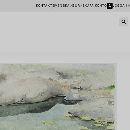
KONTAKT
SVENSKA
EUR
SKAPA KONTO
LOGGA IN