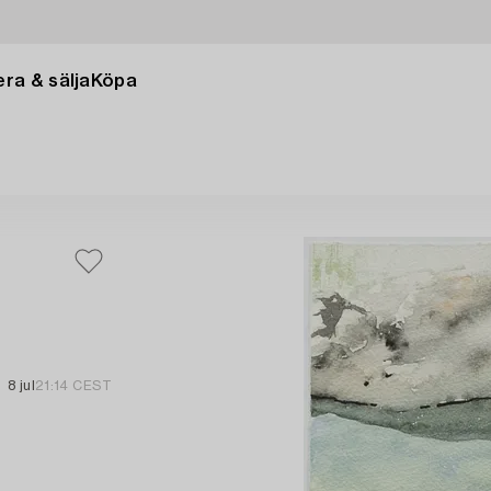
ra & sälja
Köpa
8 jul
21:14 CEST