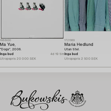
1688630
1721969
Ma Yue,
Maria Hedlund
"Dogs", 2006.
Utan titel.
Inga bud
4d 19 tim
Inga bud
Utropspris
20 000 SEK
Utropspris
2 500 SEK