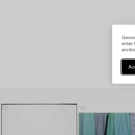
Genom 
enhet 
använd
Acc