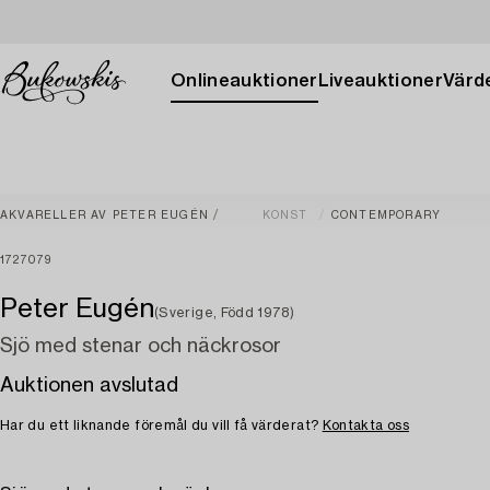
Onlineauktioner
Liveauktioner
Värde
AKVARELLER AV PETER EUGÉN
KONST
CONTEMPORARY
1727079
Peter Eugén
(Sverige, Född 1978)
Sjö med stenar och näckrosor
Auktionen avslutad
Har du ett liknande föremål du vill få värderat?
Kontakta oss