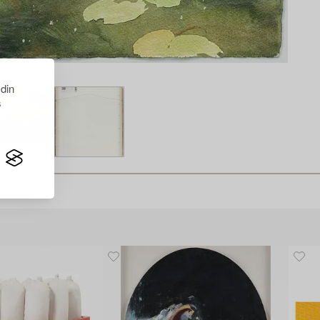
 din
s