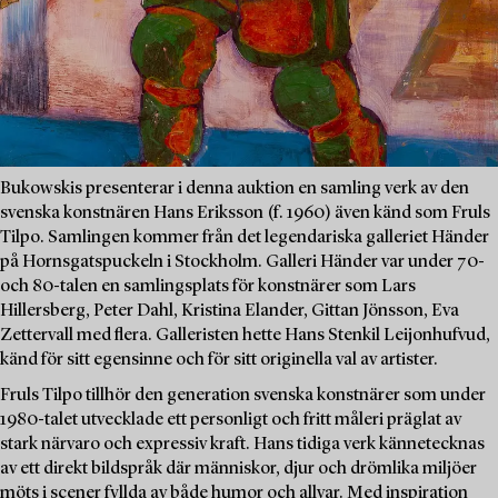
Bukowskis presenterar i denna auktion en samling verk av den
svenska konstnären Hans Eriksson (f. 1960) även känd som Fruls
Tilpo. Samlingen kommer från det legendariska galleriet Händer
på Hornsgatspuckeln i Stockholm. Galleri Händer var under 70-
och 80-talen en samlingsplats för konstnärer som Lars
Hillersberg, Peter Dahl, Kristina Elander, Gittan Jönsson, Eva
Zettervall med flera. Galleristen hette Hans Stenkil Leijonhufvud,
känd för sitt egensinne och för sitt originella val av artister.
Fruls Tilpo tillhör den generation svenska konstnärer som under
1980-talet utvecklade ett personligt och fritt måleri präglat av
stark närvaro och expressiv kraft. Hans tidiga verk kännetecknas
av ett direkt bildspråk där människor, djur och drömlika miljöer
möts i scener fyllda av både humor och allvar. Med inspiration