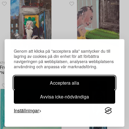
Genom att klicka på "acceptera alla" samtycker du till
lagring av cookies på din enhet för att förbättra
navigeringen på webbplatsen, analysera webbplatsens
1717408
1718197
användning och anpassa vår marknadsföring.
Fruls Tilpo
Fruls Tilpo
"Nitro".
Dörrmattan.
Acceptera alla
Avvisa icke-nödvändiga
Inställningar