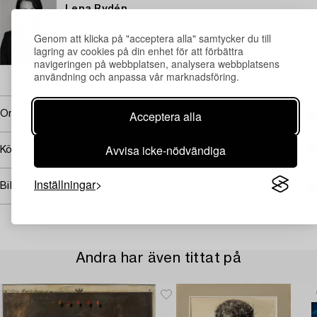
Lena Rydén
Senior specialist konst
Genom att klicka på "acceptera alla" samtycker du till
+46 (0)707 78 35 71
lagring av cookies på din enhet för att förbättra
E-post
navigeringen på webbplatsen, analysera webbplatsens
användning och anpassa vår marknadsföring.
→ Se vad vi söker
Acceptera alla
Omfattas av följerätt
Avvisa icke-nödvändiga
Köpinformation
Inställningar
Bildrättigheter
Andra har även tittat på