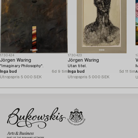
1730424
1730423
1
Jörgen Waring
Jörgen Waring
V
"Imaginary Philosophy".
Utan titel.
M
Inga bud
6d 9 tim
Inga bud
5d 11 tim
A
Utropspris
5 000 SEK
Utropspris
5 000 SEK
U