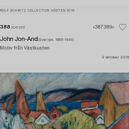
ROLF SCHMITZ COLLECTION HÖSTEN 2018
388
387
389
(1061231)
John Jon-And
(Sverige, 1889-1941)
Motiv från Västkusten
9 oktober 2018