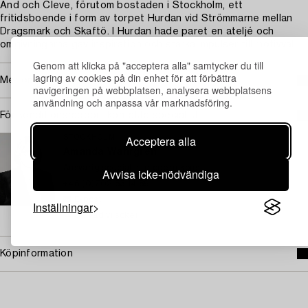
And och Cleve, förutom bostaden i Stockholm, ett
fritidsboende i form av torpet Hurdan vid Strömmarne mellan
Dragsmark och Skaftö. I Hurdan hade paret en ateljé och
omgivningarna gav inspiration och starka impulser till motivval.
Genom att klicka på "acceptera alla" samtycker du till
lagring av cookies på din enhet för att förbättra
Mer om John Jon-And
navigeringen på webbplatsen, analysera webbplatsens
användning och anpassa vår marknadsföring.
För konditionsrapport kontakta specialist
Acceptera alla
STOCKHOLM
Amanda Wahrgren
Ansvarig specialist modern konst
Avvisa icke-nödvändiga
+46 (0)702 53 14 89
E-post
Inställningar
→ Se vad vi söker
Köpinformation