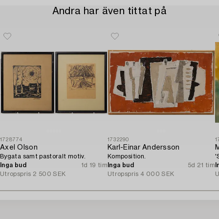
Andra har även tittat på
1728774
1732290
1
Axel Olson
Karl-Einar Andersson
M
Bygata samt pastoralt motiv.
Komposition.
'
Inga bud
1d 19 tim
Inga bud
5d 21 tim
I
Utropspris
2 500 SEK
Utropspris
4 000 SEK
U