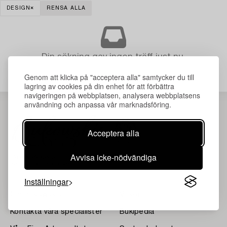
DESIGN
RENSA ALLA
Din sökning gav ingen träff just nu.
Genom att klicka på "acceptera alla" samtycker du till
lagring av cookies på din enhet för att förbättra
navigeringen på webbplatsen, analysera webbplatsens
användning och anpassa vår marknadsföring.
Acceptera alla
Avvisa icke-nödvändiga
Inställningar
Om Bukowskis
Villkor
Kontakta våra specialister
Bukipedia