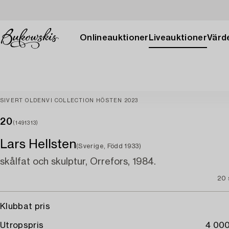
Onlineauktioner
Liveauktioner
Värde
SIVERT OLDENVI COLLECTION HÖSTEN 2023
20
(1491313)
Lars Hellsten
(Sverige, Född 1933)
skålfat och skulptur, Orrefors, 1984.
20 
Klubbat pris
Utropspris
4 000