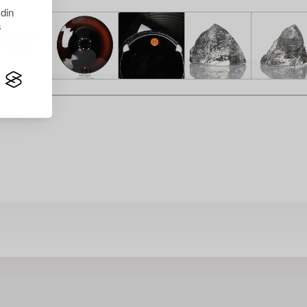
 din
s