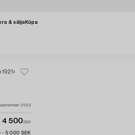
ra & sälja
Köpa
19
21
september 2023
4 500
SEK
 - 5 000 SEK