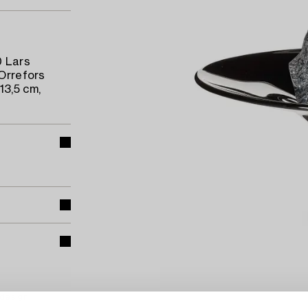
0 Lars
 Orrefors
13,5 cm,
 design