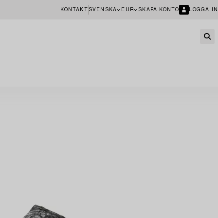
KONTAKT
SVENSKA
EUR
SKAPA KONTO
LOGGA IN