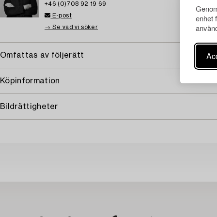
+46 (0)708 92 19 69
Genom 
E-post
enhet 
använd
→ Se vad vi söker
Acc
Omfattas av följerätt
Köpinformation
Bildrättigheter