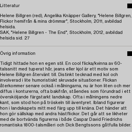
Litteratur
Helene Billgren (red), Angelika Knäpper Gallery, "Helene Billgren,
Flickor hemifrån & mina drömmar", Stockholm, 2011, avbildad
helsida.
SAK, "Helene Billgren - The End", Stockholm, 2012, avbildad
helsida sid. 27
Övrig information
Tidigt hittade hon en egen stil. En cool flicka/kvinna av 60-
talssnitt med tuperat hår, jeans eller kjol är ett motiv som
Helene Billgren återvänt till. Distinkt tecknad med kol och
involverad i lite humoristiskt skruvade situationer. Flickan
återkommer senare också i målningarna, nu är hon liten och mer
diffus i konturerna, ofta bakifrån, ståendes som förundrad i ett
översköljande färgstarkt landskap. Ofta i målningens nedre
kant, som stod hon på tröskeln till äventyret. Ibland figurerar
hon i landskapets mitt med färg upp till knäna. Det händer att
hon gör sällskap med andra hästflickor. Det går att se likheter
med de bortvända figurerna i både Caspar David Friedrichs
romantiska 1800-talsmåleri och Dick Bengtssons gåtfulla bilder.