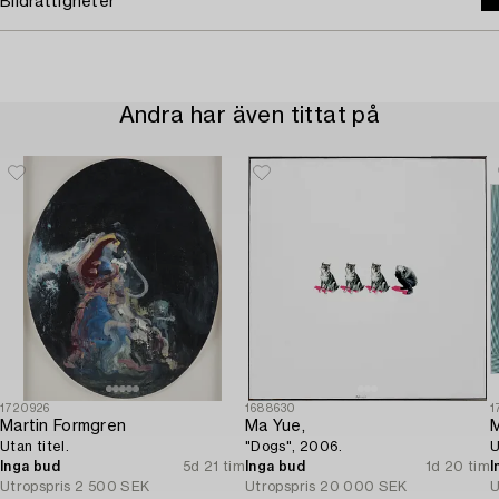
Bildrättigheter
Andra har även tittat på
1720926
1688630
1
Martin Formgren
Ma Yue,
M
Utan titel.
"Dogs", 2006.
U
Inga bud
5d 21 tim
Inga bud
1d 20 tim
I
Utropspris
2 500 SEK
Utropspris
20 000 SEK
U