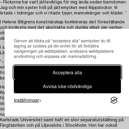
– Flickorna har varit jätteviktiga för mig ända sedan barndomen.
Jag och min syster höll på jättemycket med klippdockor. Vi
letade i tidningar och vi ritade tjejer, mannekänger och kläder. ”
I Helene Billgrens konstnärskap kombineras det föreställande
och konkreta med det abstrakta och dunkla vilket ger verken
olika lager där igenkänning varvas med det mystiska och
okända.
Genom att klicka på "acceptera alla" samtycker du till
lagring av cookies på din enhet för att förbättra
I samband med den stora, retrospektiva utställningen på
navigeringen på webbplatsen, analysera webbplatsens
Liljevalchs 2019 skrev dåvarande chefen Mårten Carstenfors:
användning och anpassa vår marknadsföring.
”– Med sitt sätt att hantera färg visar Helene Billgren att hon är
en av de främst målarna i Sverige idag: så friskt, så vackert, så
Acceptera alla
fräckt, så ödesmättat, men ändå alltid avspänt och visuellt
berusande.”
Avvisa icke-nödvändiga
Helene Billgren är född 1952 i Norrköping och utbildad vid
Konsthögskolan Valand i Göteborg 1982–87. Hon hade sin
första separatutställning på Galleri Rotor i Göteborg 1985 och
Inställningar
slog igenom 1989 med tre utställningar i Stockholm, Göteborg
och Malmö. Helene Billgren har ställt ut på museer och gallerier
runt om i Sverige och har skapat offentlig utsmyckning på
Karlstads Universitet samt haft en stor separatutställning på
Färgfabriken och på Liljevalchs i Stockholm. Hon har också