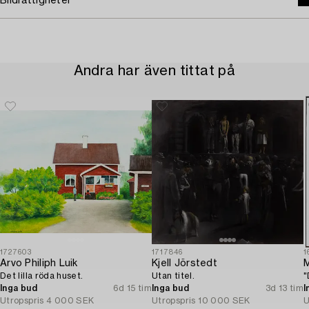
Bildrättigheter
Andra har även tittat på
1727603
1717846
1
Arvo Philiph Luik
Kjell Jörstedt
M
Det lilla röda huset.
Utan titel.
"
Inga bud
6d 15 tim
Inga bud
3d 13 tim
I
Utropspris
4 000 SEK
Utropspris
10 000 SEK
U