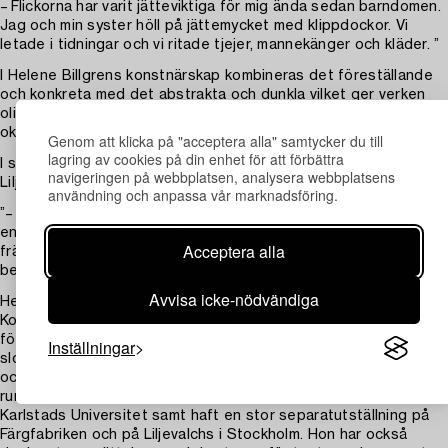
– Flickorna har varit jätteviktiga för mig ända sedan barndomen.
Jag och min syster höll på jättemycket med klippdockor. Vi
letade i tidningar och vi ritade tjejer, mannekänger och kläder. ”
I Helene Billgrens konstnärskap kombineras det föreställande
och konkreta med det abstrakta och dunkla vilket ger verken
olika lager där igenkänning varvas med det mystiska och
okända.
Genom att klicka på "acceptera alla" samtycker du till
lagring av cookies på din enhet för att förbättra
I samband med den stora, retrospektiva utställningen på
navigeringen på webbplatsen, analysera webbplatsens
Liljevalchs 2019 skrev dåvarande chefen Mårten Carstenfors:
användning och anpassa vår marknadsföring.
”– Med sitt sätt att hantera färg visar Helene Billgren att hon är
en av de främst målarna i Sverige idag: så friskt, så vackert, så
Acceptera alla
fräckt, så ödesmättat, men ändå alltid avspänt och visuellt
berusande.”
Avvisa icke-nödvändiga
Helene Billgren är född 1952 i Norrköping och utbildad vid
Konsthögskolan Valand i Göteborg 1982–87. Hon hade sin
första separatutställning på Galleri Rotor i Göteborg 1985 och
Inställningar
slog igenom 1989 med tre utställningar i Stockholm, Göteborg
och Malmö. Helene Billgren har ställt ut på museer och gallerier
runt om i Sverige och har skapat offentlig utsmyckning på
Karlstads Universitet samt haft en stor separatutställning på
Färgfabriken och på Liljevalchs i Stockholm. Hon har också