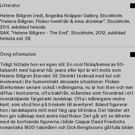
Litteratur
Helene Billgren (red), Angelika Knäpper Gallery, Stockholm,
"Helene Billgren, Flickor hemifrån & mina drömmar", Stockholm,
2011, avbildad helsida.
SAK, "Helene Billgren - The End", Stockholm, 2012, avbildad
helsida sid. 28.
Övrig information
Tidigt hittade hon en egen stil. En cool flicka/kvinna av 60-
talssnitt med tuperat hår, jeans eller kjol är ett motiv som
Helene Billgren återvänt till. Distinkt tecknad med kol och
involverad i lite humoristiskt skruvade situationer. Flickan
återkommer senare också i målningarna, nu är hon liten och mer
diffus i konturerna, ofta bakifrån, ståendes som förundrad i ett
översköljande färgstarkt landskap. Ofta i målningens nedre
kant, som stod hon på tröskeln till äventyret. Ibland figurerar
hon i landskapets mitt med färg upp till knäna. Det händer att
hon gör sällskap med andra hästflickor. Det går att se likheter
med de bortvända figurerna i både Caspar David Friedrichs
romantiska 1800-talsmåleri och Dick Bengtssons gåtfulla bilder.