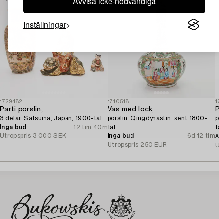
Avvisa icke-nödvändiga
Inställningar
1729482
1710518
1
Parti porslin,
Vas med lock,
P
3 delar, Satsuma, Japan, 1900-tal.
porslin. Qingdynastin, sent 1800-
p
Inga bud
12 tim 40m
tal.
t
Utropspris
3 000 SEK
Inga bud
6d 12 tim
A
Utropspris
250 EUR
U