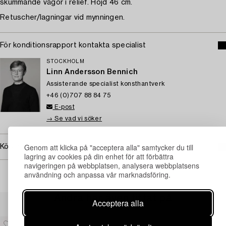
skummande vågor i relief. Höjd 46 cm.
Retuscher/lagningar vid mynningen.
För konditionsrapport kontakta specialist
STOCKHOLM
Linn Andersson Bennich
Assisterande specialist konsthantverk
+46 (0)707 88 84 75
E-post
→ Se vad vi söker
Genom att klicka på "acceptera alla" samtycker du till
Köpinformation
lagring av cookies på din enhet för att förbättra
navigeringen på webbplatsen, analysera webbplatsens
användning och anpassa vår marknadsföring.
Andra har även tittat på
Acceptera alla