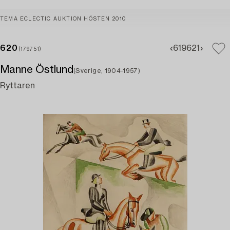
TEMA ECLECTIC AUKTION HÖSTEN 2010
620
619
621
(179751)
Manne Östlund
(Sverige, 1904-1957)
Ryttaren