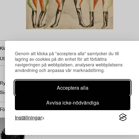
3 500
Klubbat pris
SEK
Genom att klicka på "acceptera alla" samtycker du till
lagring av cookies på din enhet för att förbättra
Utropspris
5 000 - 7 000 SEK
navigeringen på webbplatsen, analysera webbplatsens
användning och anpassa vår marknadsföring.
Ryttaren
Acceptera alla
Signerad Manne Östlund 1912. Akvarell 63,5 x 23 cm.
Avvisa icke-nödvändiga
För konditionsrapport kontakta specialist
Inställningar
STOCKHOLM
Johanna Fock
Specialist Fashion