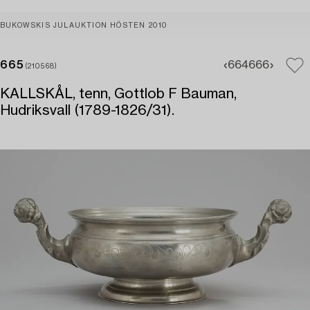
BUKOWSKIS JULAUKTION HÖSTEN 2010
665
664
666
(210568)
KALLSKÅL, tenn, Gottlob F Bauman,
Hudriksvall (1789-1826/31).