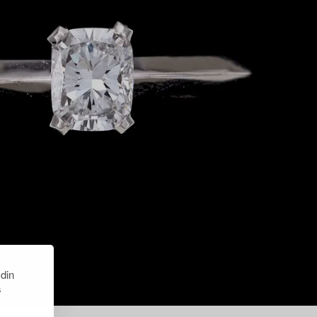
 din
s