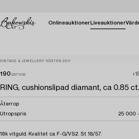
Onlineauktioner
Liveauktioner
Värde
VINTAGE & JEWELLERY HÖSTEN 2011
190
1
(257109)
RING, cushionslipad diamant, ca 0.85 ct
Återrop
Utropspris
25 000 
18k vitguld. Kvalitet ca F-G/VS2. St 18/57.