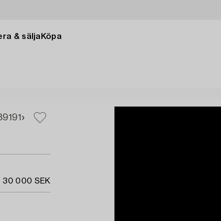
ra & sälja
Köpa
89
191
.
- 30 000 SEK