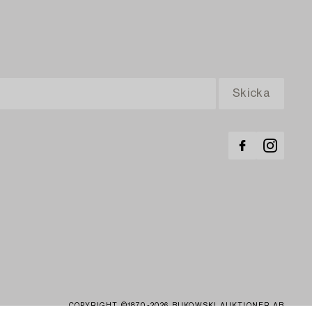
COPYRIGHT ©1870-2026 BUKOWSKI AUKTIONER AB