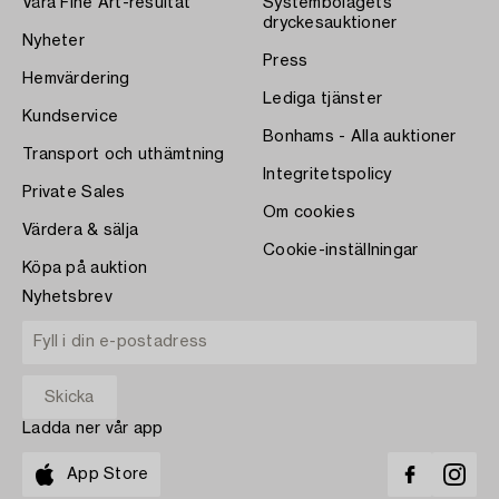
Våra Fine Art-resultat
Systembolagets
dryckesauktioner
Nyheter
Press
Hemvärdering
Lediga tjänster
Kundservice
Bonhams - Alla auktioner
Transport och uthämtning
Integritetspolicy
Private Sales
Om cookies
Värdera & sälja
Cookie-inställningar
Köpa på auktion
Nyhetsbrev
Ladda ner vår app
App Store