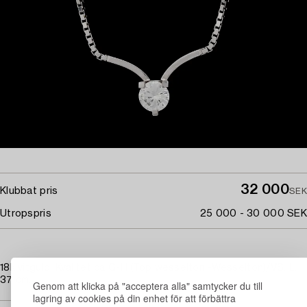
32 000
Klubbat pris
SEK
Utropspris
25 000 - 30 000 SEK
18k vitguld. Kvalitet ca G-H (Top wesselton -Wesselton)/VS. L.
37 cm.
Genom att klicka på "acceptera alla" samtycker du till
lagring av cookies på din enhet för att förbättra