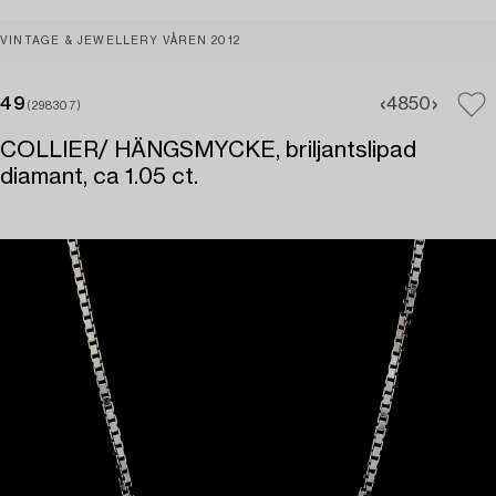
VINTAGE & JEWELLERY VÅREN 2012
49
48
50
(298307)
COLLIER/ HÄNGSMYCKE, briljantslipad
diamant, ca 1.05 ct.