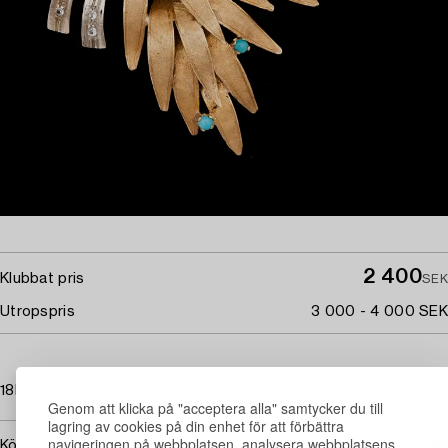
2 400
Klubbat pris
SEK
Utropspris
3 000 - 4 000 SEK
18k guld och vitguld. L. 5,2 cm.
Genom att klicka på "acceptera alla" samtycker du till
lagring av cookies på din enhet för att förbättra
navigeringen på webbplatsen, analysera webbplatsens
Köpinformation