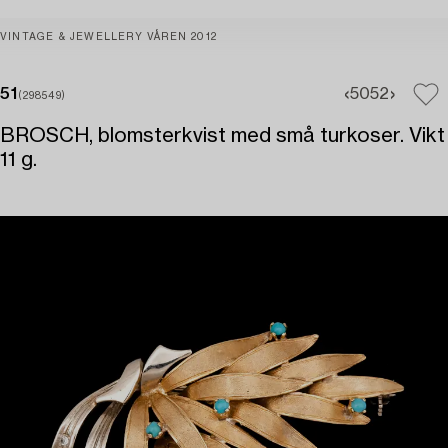
VINTAGE & JEWELLERY VÅREN 2012
51
50
52
(298549)
BROSCH, blomsterkvist med små turkoser. Vikt
11 g.