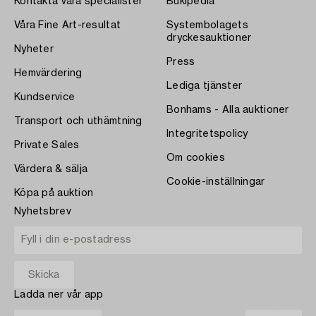
Kontakta våra specialister
Bukipedia
Våra Fine Art-resultat
Systembolagets
dryckesauktioner
Nyheter
Press
Hemvärdering
Lediga tjänster
Kundservice
Bonhams - Alla auktioner
Transport och uthämtning
Integritetspolicy
Private Sales
Om cookies
Värdera & sälja
Cookie-inställningar
Köpa på auktion
Nyhetsbrev
Ladda ner vår app