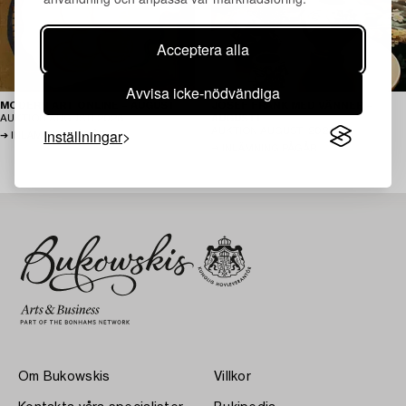
Acceptera alla
Avvisa icke-nödvändiga
MODERN ART ONLINE – AUGUST
JOSEF FRANK MED VÄNNER –
AUKTION
AUGUSTI 2026
AUGUSTI
Inställningar
AUKTION
AUGUSTI 2026
INLÄMNING PÅGÅR
INLÄMNING PÅGÅR
Om Bukowskis
Villkor