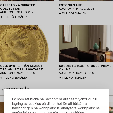
CARPETS – A CURATED
ESTONIAN ART
COLLECTION
AUKTION
7−14 AUG 2026
AUKTION
6−13 AUG 2026
TILL FÖREMÅLEN
TILL FÖREMÅLEN
GULDMYNT – FRÅN KEJSAR
SWEDISH GRACE TO MODERNISM –
TRAJANUS TILL 1900-TALET
ONLINE
AUKTION
7−15 AUG 2026
AUKTION
7−16 AUG 2026
TILL FÖREMÅLEN
TILL FÖREMÅLEN
Kommande
Genom att klicka på "acceptera alla" samtycker du till
lagring av cookies på din enhet för att förbättra
navigeringen på webbplatsen, analysera webbplatsens
användning och anpassa vår marknadsföring.