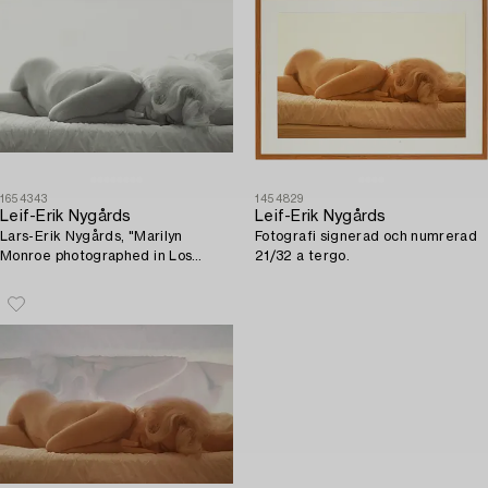
1654343
1454829
Leif-Erik Nygårds
Leif-Erik Nygårds
Lars-Erik Nygårds, "Marilyn
Fotografi signerad och numrerad
Monroe photographed in Los
21/32 a tergo.
Angeles at Bel Air Hotel, June
27th 1962".