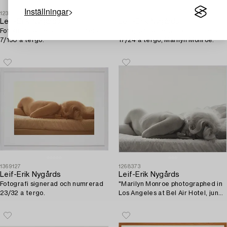
Inställningar
1235360
1254418
Leif-Erik Nygårds
Leif-Erik Nygårds
Fotografi signerad och numrerad
Fotografi signerad och numrerad
7/150 a tergo.
17/24 a tergo, Marilyn Monroe.
1369127
1268373
Leif-Erik Nygårds
Leif-Erik Nygårds
Fotografi signerad och numrerad
"Marilyn Monroe photographed in
23/32 a tergo.
Los Angeles at Bel Air Hotel, june
27th, ed. 2/30.