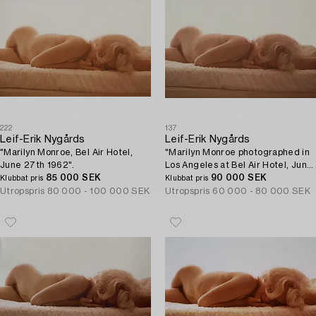
222
137
Leif-Erik Nygårds
Leif-Erik Nygårds
"Marilyn Monroe, Bel Air Hotel,
"Marilyn Monroe photographed in
June 27th 1962".
Los Angeles at Bel Air Hotel, June
85 000 SEK
27th 1962".
90 000 SEK
Klubbat pris
Klubbat pris
Utropspris
80 000 - 100 000 SEK
Utropspris
60 000 - 80 000 SEK