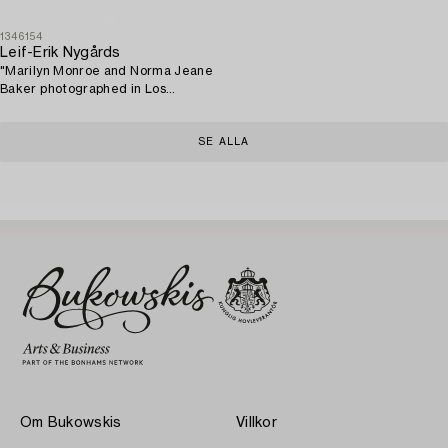
1346154
Leif-Erik Nygårds
"Marilyn Monroe and Norma Jeane
Baker photographed in Los
Angeles at Bel Air Hotel, June
27th 1962".
SE ALLA
Om Bukowskis
Villkor