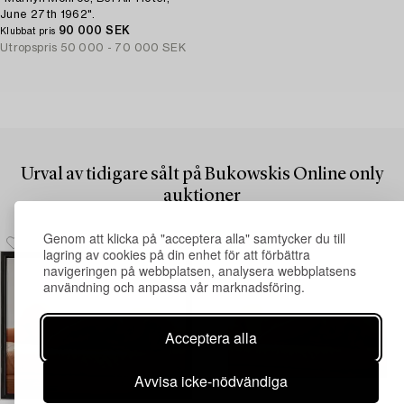
June 27th 1962".
90 000 SEK
Klubbat pris
Utropspris
50 000 - 70 000 SEK
Urval av tidigare sålt på Bukowskis Online only
auktioner
Genom att klicka på "acceptera alla" samtycker du till
lagring av cookies på din enhet för att förbättra
navigeringen på webbplatsen, analysera webbplatsens
användning och anpassa vår marknadsföring.
Acceptera alla
Avvisa icke-nödvändiga