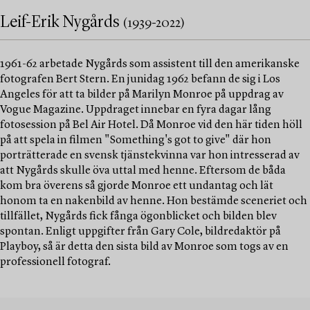
Leif-Erik Nygårds
(1939-2022)
1961-62 arbetade Nygårds som assistent till den amerikanske
fotografen Bert Stern. En junidag 1962 befann de sig i Los
Angeles för att ta bilder på Marilyn Monroe på uppdrag av
Vogue Magazine. Uppdraget innebar en fyra dagar lång
fotosession på Bel Air Hotel. Då Monroe vid den här tiden höll
på att spela in filmen "Something's got to give" där hon
porträtterade en svensk tjänstekvinna var hon intresserad av
att Nygårds skulle öva uttal med henne. Eftersom de båda
kom bra överens så gjorde Monroe ett undantag och lät
honom ta en nakenbild av henne. Hon bestämde sceneriet och
tillfället, Nygårds fick fånga ögonblicket och bilden blev
spontan. Enligt uppgifter från Gary Cole, bildredaktör på
Playboy, så är detta den sista bild av Monroe som togs av en
professionell fotograf.