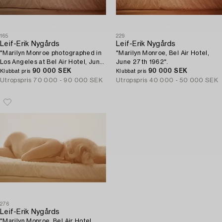
165
229
Leif-Erik Nygårds
Leif-Erik Nygårds
"Marilyn Monroe photographed in
"Marilyn Monroe, Bel Air Hotel,
Los Angeles at Bel Air Hotel, June
June 27th 1962".
27th 1962".
90 000 SEK
90 000 SEK
Klubbat pris
Klubbat pris
Utropspris
70 000 - 90 000 SEK
Utropspris
40 000 - 50 000 SEK
276
Leif-Erik Nygårds
"Marilyn Monroe, Bel Air Hotel,