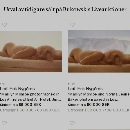
Urval av tidigare sålt på Bukowskis Liveauktioner
173
1102
Leif-Erik Nygårds
Leif-Erik Nygårds
"Marilyn Monroe photographed in
"Marilyn Monroe and Norma Jeane
Los Angeles at Bel Air Hotel, June
Baker photographed in Los
27th 1962".
95 000 SEK
Angeles at Bel Air Hotel, June
90 000 SEK
Klubbat pris
Klubbat pris
27th 1962".
Utropspris
60 000 - 80 000 SEK
Utropspris
80 000 - 100 000 SEK