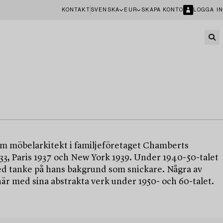
KONTAKT
SVENSKA
EUR
SKAPA KONTO
LOGGA IN
om möbelarkitekt i familjeföretaget Chamberts
3, Paris 1937 och New York 1939. Under 1940-50-talet
med tanke på hans bakgrund som snickare. Några av
r med sina abstrakta verk under 1950- och 60-talet.