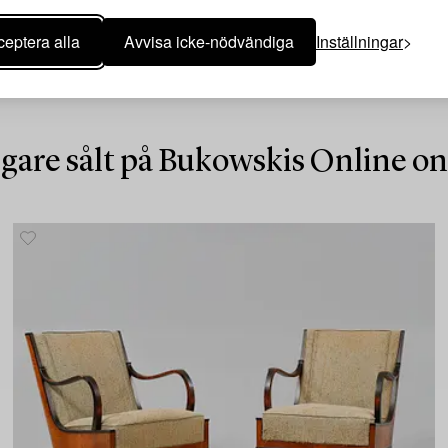
eptera alla
Avvisa icke-nödvändiga
Inställningar
igare sålt på Bukowskis Online o