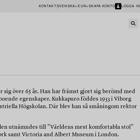
KONTAKT
SVENSKA
EUR
SKAPA KONTO
LOGGA IN
 sig över 65 år. Han har främst gjort sig berömd med
eboende egenskaper. Kukkapuro föddes 1933 i Viborg
dustriella Högskolan. Där blev han så småningom rektor
olen utnämndes till ”Världens mest komfortabla stol”
rk samt Victoria and Albert Museum i London.