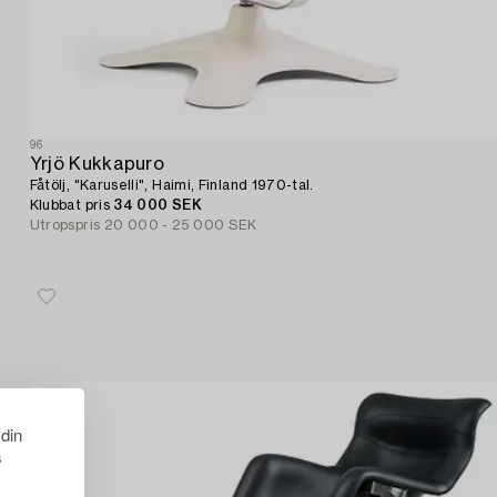
96
Yrjö Kukkapuro
Fåtölj, "Karuselli", Haimi, Finland 1970-tal.
Klubbat pris
34 000 SEK
Utropspris
20 000 - 25 000 SEK
 din
s