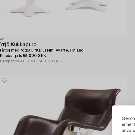
40
Yrjö Kukkapuro
Fåtölj med fotpall, "Karuselli", Avarte, Finland,.
Klubbat pris
65 000 SEK
Utropspris
40 000 - 50 000 SEK
Genom 
enhet 
använd