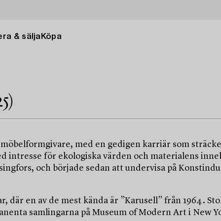
ra & sälja
Köpa
5)
 möbelformgivare, med en gedigen karriär som sträcker
ed intresse för ekologiska värden och materialens inn
elsingfors, och började sedan att undervisa på Konstin
r, där en av de mest kända är ”Karusell” från 1964. St
manenta samlingarna på Museum of Modern Art i New Yo