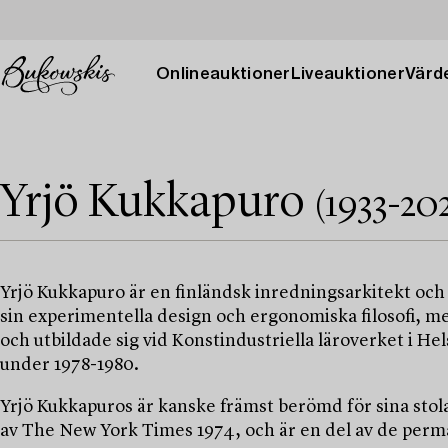
Onlineauktioner
Liveauktioner
Värde
Yrjö Kukkapuro
(1933-202
Yrjö Kukkapuro är en finländsk inredningsarkitekt och
sin experimentella design och ergonomiska filosofi, m
och utbildade sig vid Konstindustriella läroverket i H
under 1978-1980.
Yrjö Kukkapuros är kanske främst berömd för sina stola
av The New York Times 1974, och är en del av de per