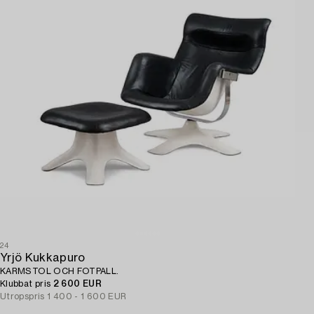
24
Yrjö Kukkapuro
KARMSTOL OCH FOTPALL.
Klubbat pris
2 600 EUR
Utropspris
1 400 - 1 600 EUR