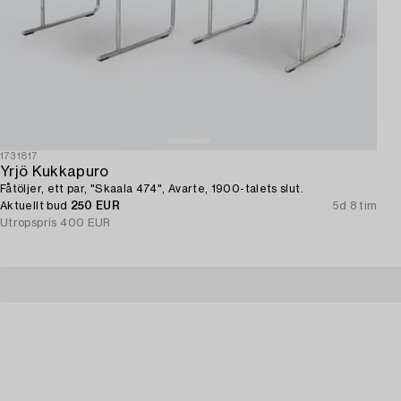
1731817
Yrjö Kukkapuro
Fåtöljer, ett par, "Skaala 474", Avarte, 1900-talets slut.
Aktuellt bud
250 EUR
5d 8 tim
Utropspris
400 EUR