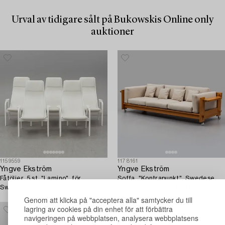
Urval av tidigare sålt på Bukowskis Online only
auktioner
1159559
1178161
Yngve Ekström
Yngve Ekström
Fåtöljer, 5 st, "Lamino", för
Soffa, "Kontrapunkt", Swedese,
Swedese.
1900-talets andra hälft.
Genom att klicka på "acceptera alla" samtycker du till
lagring av cookies på din enhet för att förbättra
navigeringen på webbplatsen, analysera webbplatsens