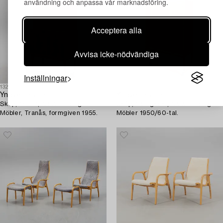
användning och anpassa vår marknadsföring.
Acceptera alla
Avvisa icke-nödvändiga
Inställningar
1328220
1474761
Yngve Ekström
Yngve Ekström
Skåp, ”Krus”, AB Westbergs
Skåp, "Bangkok", AB Westbergs
Möbler, Tranås, formgiven 1955.
Möbler 1950/60-tal.