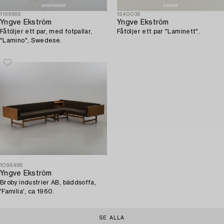
1196986
1540036
Yngve Ekström
Yngve Ekström
Fåtöljer ett par, med fotpallar,
Fåtöljer ett par "Laminett".
"Lamino", Swedese.
1096498
Yngve Ekström
Broby industrier AB, bäddsoffa,
'Familia', ca 1960.
SE ALLA