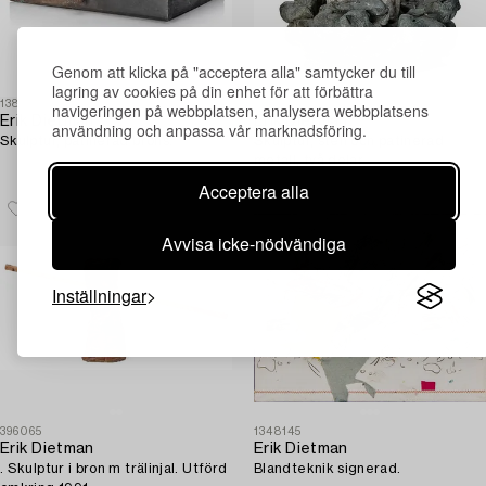
Genom att klicka på "acceptera alla" samtycker du till
lagring av cookies på din enhet för att förbättra
1389777
1389774
navigeringen på webbplatsen, analysera webbplatsens
Erik Dietman
Erik Dietman
användning och anpassa vår marknadsföring.
Skulptur, patinerad brons.
Skulptur, sten och patinerad
metall, två delar.
Acceptera alla
Avvisa icke-nödvändiga
Inställningar
396065
1348145
Erik Dietman
Erik Dietman
. Skulptur i bron m trälinjal. Utförd
Blandteknik signerad.