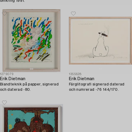
omkring 1991.
1279079
1355628
Erik Dietman
Erik Dietman
Blandteknik på papper, signerad
Färglitografi signerad daterad
och daterad -80.
och numrerad -76 144/170.