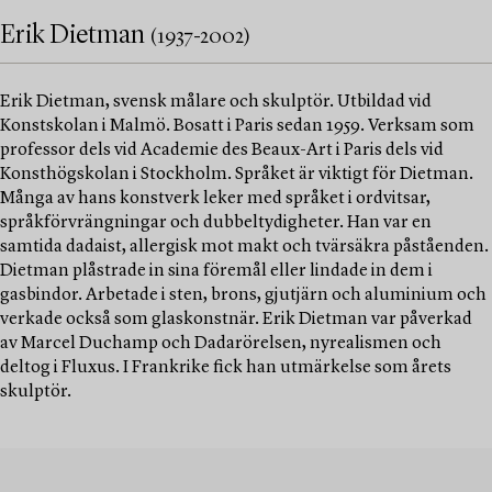
Erik Dietman
(1937-2002)
Erik Dietman, svensk målare och skulptör. Utbildad vid
Konstskolan i Malmö. Bosatt i Paris sedan 1959. Verksam som
professor dels vid Academie des Beaux-Art i Paris dels vid
Konsthögskolan i Stockholm. Språket är viktigt för Dietman.
Många av hans konstverk leker med språket i ordvitsar,
språkförvrängningar och dubbeltydigheter. Han var en
samtida dadaist, allergisk mot makt och tvärsäkra påståenden.
Dietman plåstrade in sina föremål eller lindade in dem i
gasbindor. Arbetade i sten, brons, gjutjärn och aluminium och
verkade också som glaskonstnär. Erik Dietman var påverkad
av Marcel Duchamp och Dadarörelsen, nyrealismen och
deltog i Fluxus. I Frankrike fick han utmärkelse som årets
skulptör.