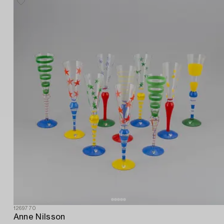
1269770
Anne Nilsson