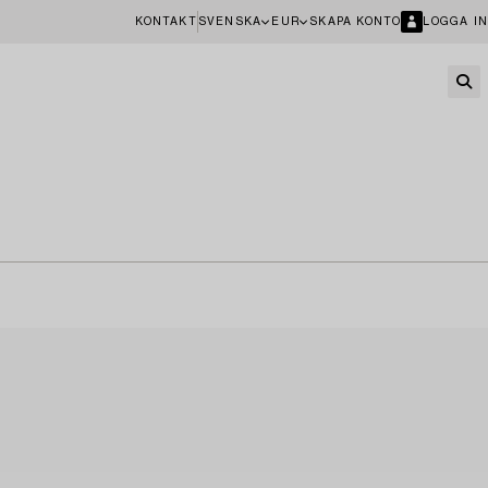
KONTAKT
SVENSKA
EUR
SKAPA KONTO
LOGGA IN