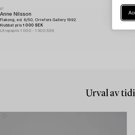
97
Acc
Anne Nilsson
Flakong, ed. 6/50, Orrefors Gallery 1992.
Klubbat pris
1 000 SEK
Utropspris
1 000 - 1 500 SEK
Urval av tid