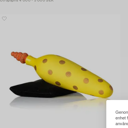
Utropspris
4 000 - 5 000 SEK
Genom 
enhet 
använd