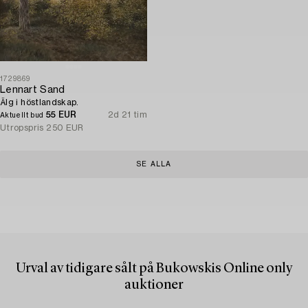
1729869
Lennart Sand
Älg i höstlandskap.
55 EUR
2d 21 tim
Aktuellt bud
Utropspris
250 EUR
SE ALLA
Urval av tidigare sålt på Bukowskis Online only
auktioner