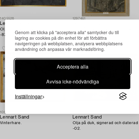
1405528
1297461
Lennart Sand
Lennart Sand
Olja på duk, signerad och daterad
Olja på duk, signerad och daterad
Genom att klicka på "acceptera alla" samtycker du till
-87.
-90.
lagring av cookies på din enhet för att förbättra
navigeringen på webbplatsen, analysera webbplatsens
användning och anpassa vår marknadsföring.
Acceptera alla
Avvisa icke-nödvändiga
Inställningar
1067679
1193846
Lennart Sand
Lennart Sand
Vinterhare.
Olja på duk, signerad och daterad
-02.