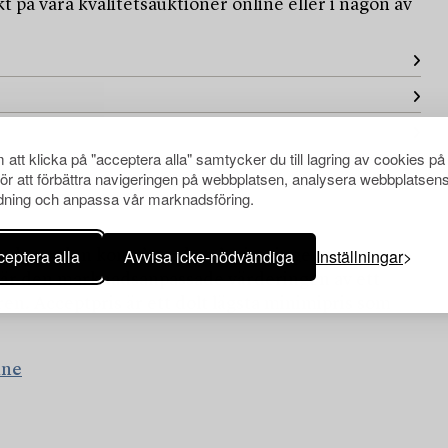
ekt på våra kvalitetsauktioner online eller i någon av
att klicka på "acceptera alla" samtycker du till lagring av cookies på
för att förbättra navigeringen på webbplatsen, analysera webbplatsen
ning och anpassa vår marknadsföring.
eptera alla
Avvisa icke-nödvändiga
Inställningar
nkluderar den kompletta katalogiseringen,
s är den marknadsanpassade värderingen av ett
en. Acceptpris är ett dolt lägsta minimipris som
ine