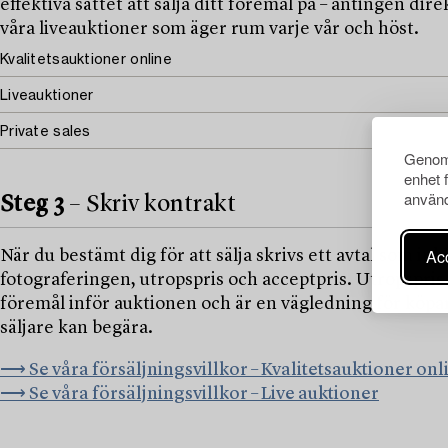
effektiva sättet att sälja ditt föremål på – antingen dir
våra liveauktioner som äger rum varje vår och höst.
Kvalitetsauktioner online
Liveauktioner
Private sales
Genom 
enhet 
använd
Steg 3
– Skriv kontrakt
Acc
När du bestämt dig för att sälja skrivs ett avtal som i
fotograferingen, utropspris och acceptpris. Utropspri
föremål inför auktionen och är en vägledning för köpar
säljare kan begära.
⟶ Se våra försäljningsvillkor – Kvalitetsauktioner onl
⟶ Se våra försäljningsvillkor – Live auktioner