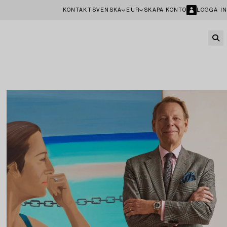
KONTAKT
SVENSKA
EUR
SKAPA KONTO
LOGGA IN