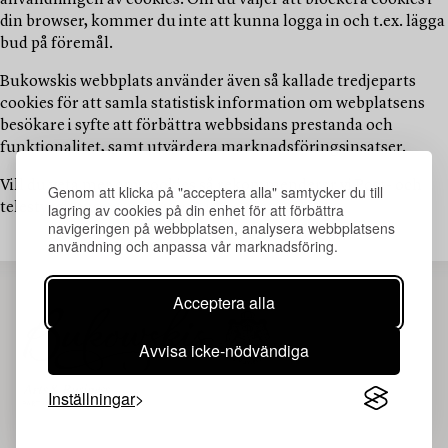
användningen av cookies. Om du väljer att blockera cookies i
din browser, kommer du inte att kunna logga in och t.ex. lägga
bud på föremål.
Bukowskis webbplats använder även så kallade tredjeparts
cookies för att samla statistisk information om webplatsens
besökare i syfte att förbättra webbsidans prestanda och
funktionalitet, samt utvärdera marknadsföringsinsatser.
Vill du veta mer om cookies så rekommenderar vi Post- och
Genom att klicka på "acceptera alla" samtycker du till
lagring av cookies på din enhet för att förbättra
telestyrelsens
informationssida
.
navigeringen på webbplatsen, analysera webbplatsens
användning och anpassa vår marknadsföring.
Acceptera alla
Avvisa icke-nödvändiga
Inställningar