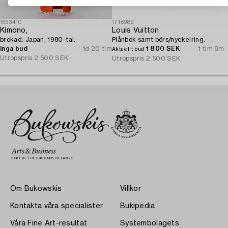
1693410
1716989
Kimono,
Louis Vuitton
brokad. Japan, 1980-tal.
Plånbok samt börs/nyckelring.
Inga bud
1d 20 tim
1 800 SEK
1 tim 8m
Aktuellt bud
Utropspris
2 500 SEK
Utropspris
2 500 SEK
Om Bukowskis
Villkor
Kontakta våra specialister
Bukipedia
Våra Fine Art-resultat
Systembolagets