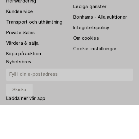
Hemvärdering
Lediga tjänster
Kundservice
Bonhams - Alla auktioner
Transport och uthämtning
Integritetspolicy
Private Sales
Om cookies
Värdera & sälja
Cookie-inställningar
Köpa på auktion
Nyhetsbrev
Ladda ner vår app
App Store
BETALA MED
COPYRIGHT ©1870-2026 BUKOWSKI AUKTIONER AB