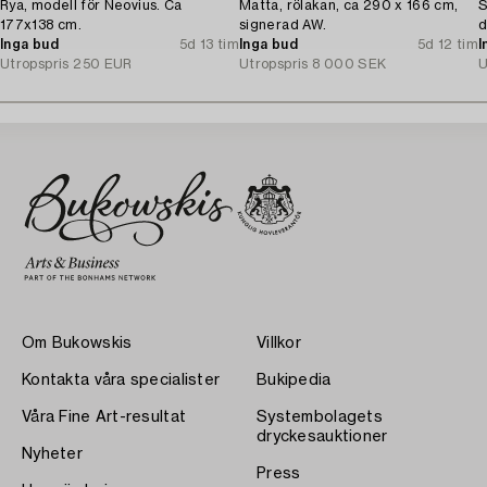
Rya, modell för Neovius. Ca
Matta, rölakan, ca 290 x 166 cm,
S
177x138 cm.
signerad AW.
d
Inga bud
5d 13 tim
Inga bud
5d 12 tim
I
Utropspris
250 EUR
Utropspris
8 000 SEK
U
Om Bukowskis
Villkor
Kontakta våra specialister
Bukipedia
Våra Fine Art-resultat
Systembolagets
dryckesauktioner
Nyheter
Press