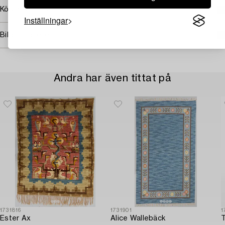
Köpinformation
Inställningar
Bildrättigheter
Andra har även tittat på
1731816
1731901
1
Ester Ax
Alice Wallebäck