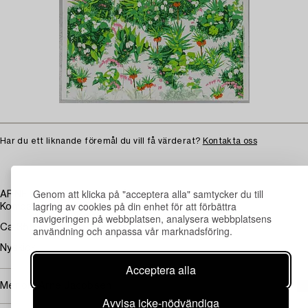
Har du ett liknande föremål du vill få värderat?
Kontakta oss
Genom att klicka på "acceptera alla" samtycker du till
ARNE JACOBSEN, textilvåd, "Kejsarkrona", AB Nordiska
lagring av cookies på din enhet för att förbättra
Kompaniet.
navigeringen på webbplatsen, analysera webbplatsens
Ca 356 x 130 cm.
användning och anpassa vår marknadsföring.
Nyskick.
Acceptera alla
Mer om Arne Jacobsen
Avvisa icke-nödvändiga