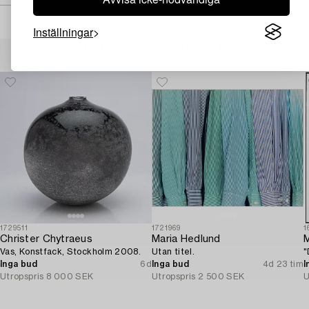
Inställningar
Andra har även tittat på
1729511
1721969
1
Christer Chytraeus
Maria Hedlund
M
Vas, Konstfack, Stockholm 2008.
Utan titel.
"
Inga bud
6d
Inga bud
4d 23 tim
I
Utropspris
8 000 SEK
Utropspris
2 500 SEK
U