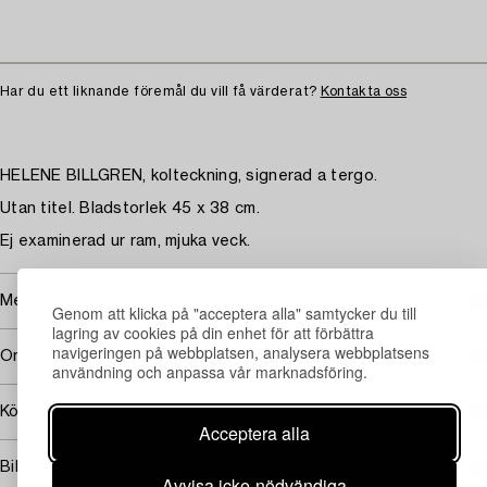
Har du ett liknande föremål du vill få värderat?
Kontakta oss
HELENE BILLGREN, kolteckning, signerad a tergo.
Utan titel. Bladstorlek 45 x 38 cm.
Ej examinerad ur ram, mjuka veck.
Mer om Helene Billgren
Genom att klicka på "acceptera alla" samtycker du till
lagring av cookies på din enhet för att förbättra
navigeringen på webbplatsen, analysera webbplatsens
Omfattas av följerätt
användning och anpassa vår marknadsföring.
Köpinformation
Acceptera alla
Bildrättigheter
Avvisa icke-nödvändiga