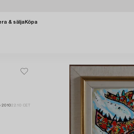
ra & sälja
Köpa
b 2010
22:10 CET