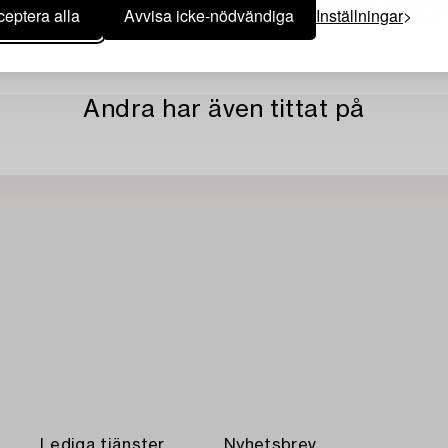
eptera alla
Avvisa icke-nödvändiga
Inställningar
Andra har även tittat på
Lediga tjänster
Nyhetsbrev