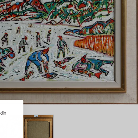
 din
s