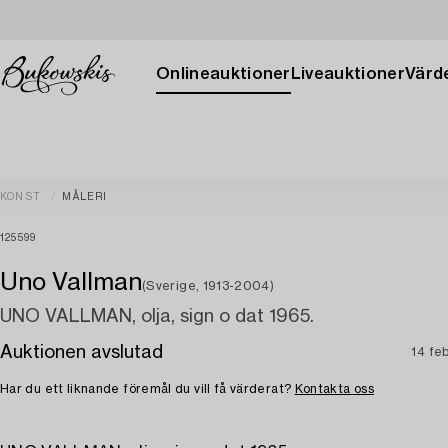
Onlineauktioner
Liveauktioner
Värde
KONST
MÅLERI
125599
Uno Vallman
(Sverige, 1913-2004)
UNO VALLMAN, olja, sign o dat 1965.
Auktionen avslutad
14 fe
Har du ett liknande föremål du vill få värderat?
Kontakta oss