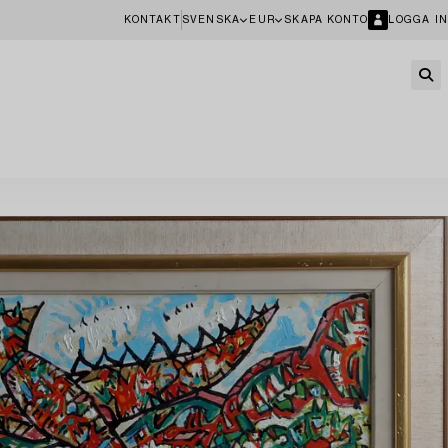
KONTAKT
SVENSKA
EUR
SKAPA KONTO
LOGGA IN