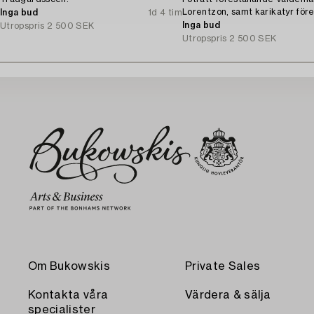
Lorentzon, samt karikatyr för
Inga bud
1d 4 tim
Kamrer Ingvarsson.
Inga bud
Utropspris
2 500 SEK
Utropspris
2 500 SEK
Om Bukowskis
Private Sales
Kontakta våra
Värdera & sälja
specialister