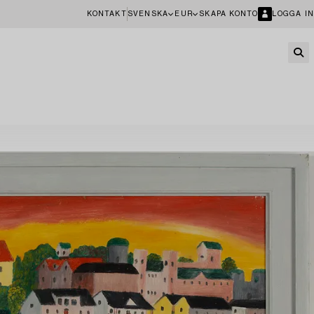
KONTAKT
SVENSKA
EUR
SKAPA KONTO
LOGGA IN