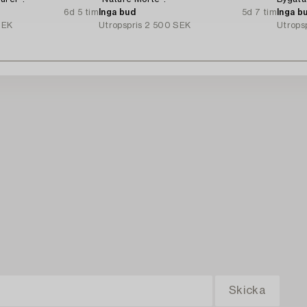
6d 5 tim
Inga bud
5d 7 tim
Inga b
SEK
Utropspris
2 500 SEK
Utrops