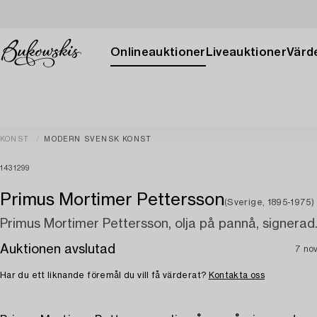
Onlineauktioner
Liveauktioner
Värde
KONST
MODERN SVENSK KONST
1431299
Primus Mortimer Pettersson
(Sverige, 1895-1975)
Primus Mortimer Pettersson, olja på pannå, signerad
Auktionen avslutad
7 no
Har du ett liknande föremål du vill få värderat?
Kontakta oss