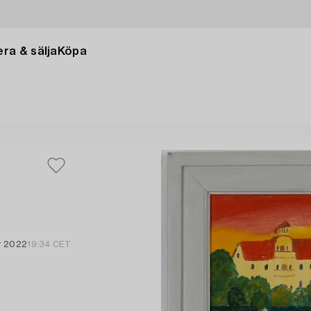
ra & sälja
Köpa
.
v 2022
19:34 CET