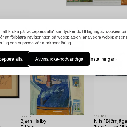
Andra har även tittat på
att klicka på "acceptera alla" samtycker du till lagring av cookies på
för att förbättra navigeringen på webbplatsen, analysera webbplatsen
ning och anpassa vår marknadsföring.
eptera alla
Avvisa icke-nödvändiga
Inställningar
1727873
1731109
Bjørn Halby
Nils "Björnjäg
r
Takåsar.
Tre målningar, "Fig