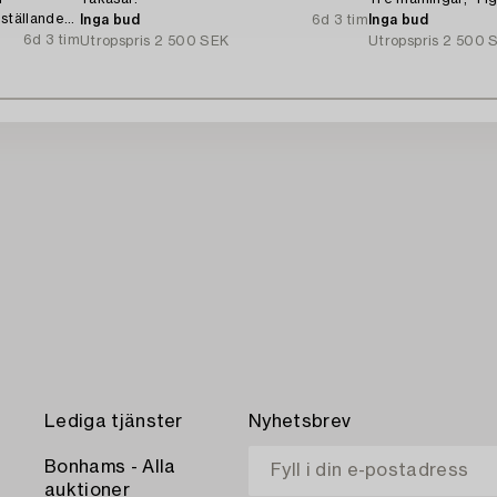
eställande
Inga bud
6d 3 tim
Inga bud
6d 3 tim
Utropspris
2 500 SEK
Utropspris
2 500 
Lediga tjänster
Nyhetsbrev
Bonhams - Alla
auktioner