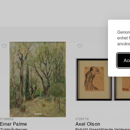
Genom 
enhet 
använd
Acc
1728809
1728776
Einar Palme
Axel Olson
Trädgårdsscen.
Poträtt föreställande Valdema