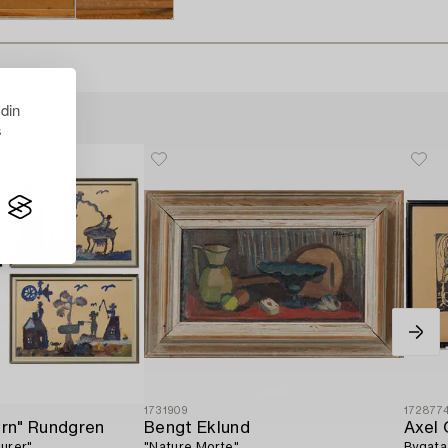
 din
s
1731909
172877
arn" Rundgren
Bengt Eklund
Axel 
urer".
"Nature Morte".
Bygata 