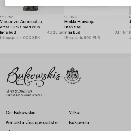
1729792
1730592
1
Vincenzo Aurisicchio,
Heikki Häiväoja
J
efter. Flicka med krus.
Utan titel.
U
Inga bud
4d 23 tim
Inga bud
3d 1 tim
I
Utropspris
4 000 SEK
Utropspris
500 EUR
U
Om Bukowskis
Villkor
Kontakta våra specialister
Bukipedia