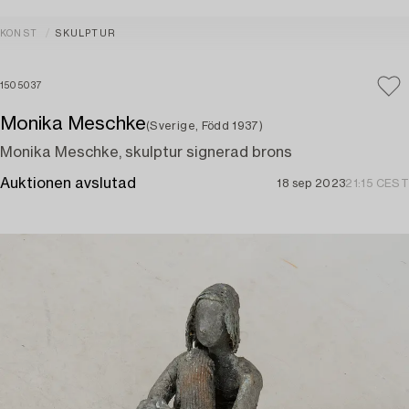
KONST
SKULPTUR
1505037
Monika Meschke
(Sverige, Född 1937)
Monika Meschke, skulptur signerad brons
Auktionen avslutad
18 sep 2023
21:15 CEST