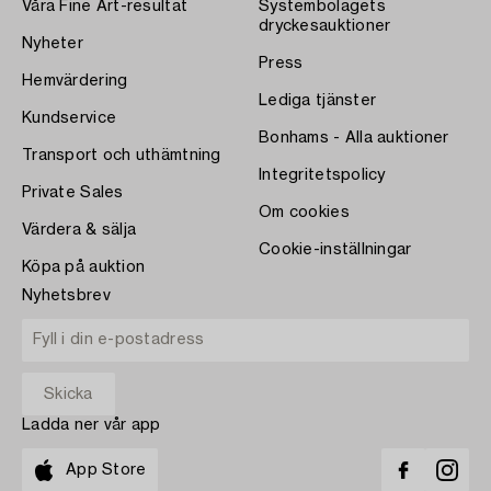
Våra Fine Art-resultat
Systembolagets
dryckesauktioner
Nyheter
Press
Hemvärdering
Lediga tjänster
Kundservice
Bonhams - Alla auktioner
Transport och uthämtning
Integritetspolicy
Private Sales
Om cookies
Värdera & sälja
Cookie-inställningar
Köpa på auktion
Nyhetsbrev
Ladda ner vår app
App Store