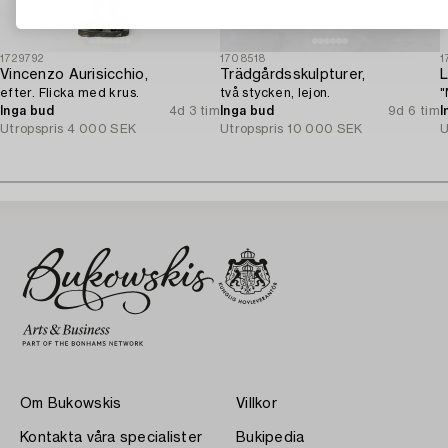
1729792
1708518
1
Vincenzo Aurisicchio,
Trädgårdsskulpturer,
L
efter. Flicka med krus.
två stycken, lejon.
"
Inga bud
4d 3 tim
Inga bud
9d 6 tim
I
Utropspris
4 000 SEK
Utropspris
10 000 SEK
U
Om Bukowskis
Villkor
Kontakta våra specialister
Bukipedia