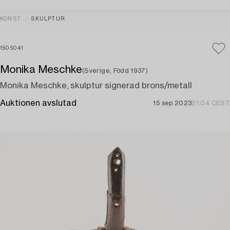
KONST
SKULPTUR
1505041
Monika Meschke
(Sverige, Född 1937)
Monika Meschke, skulptur signerad brons/metall
Auktionen avslutad
15 sep 2023
21:04 CEST