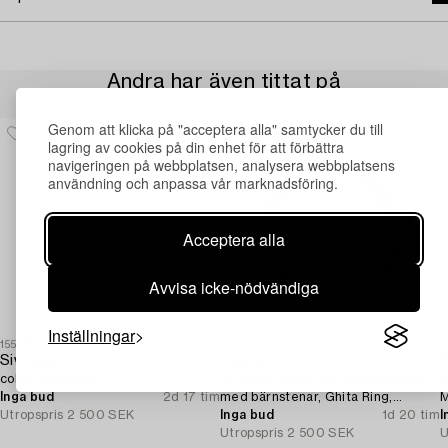
Andra har även tittat på
Genom att klicka på "acceptera alla" samtycker du till
lagring av cookies på din enhet för att förbättra
navigeringen på webbplatsen, analysera webbplatsens
användning och anpassa vår marknadsföring.
Acceptera alla
Avvisa icke-nödvändiga
Inställningar
1553685
1729679
1
Siv Lagerström,
Halsband,
collier mässing.
oxiderad silver och guldplätering
s
Inga bud
2d 17 tim
med bärnstenar, Ghita Ring,
M
Utropspris
2 500 SEK
Danmark.
Inga bud
1d 20 tim
I
Utropspris
2 500 SEK
U