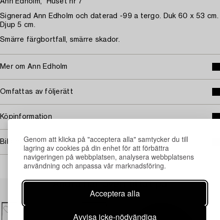
Ann Edholm, "Huset nr 7"
Signerad Ann Edholm och daterad -99 a tergo. Duk 60 x 53 cm.
Djup 5 cm.
Smärre färgbortfall, smärre skador.
Mer om Ann Edholm
Omfattas av följerätt
Köpinformation
Genom att klicka på "acceptera alla" samtycker du till
Bildrättigheter
lagring av cookies på din enhet för att förbättra
navigeringen på webbplatsen, analysera webbplatsens
användning och anpassa vår marknadsföring.
Andra har även tittat på
Acceptera alla
Avvisa icke-nödvändiga