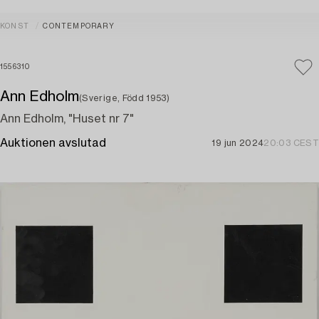
KONST
CONTEMPORARY
1556310
Ann Edholm
(Sverige, Född 1953)
Ann Edholm, "Huset nr 7"
Auktionen avslutad
19 jun 2024
20:03 CEST