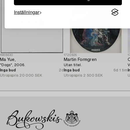
Inställningar
1688630
1720926
1
Ma Yue,
Martin Formgren
C
"Dogs", 2006.
Utan titel.
V
Inga bud
2d
Inga bud
6d 1 tim
I
Utropspris
20 000 SEK
Utropspris
2 500 SEK
U