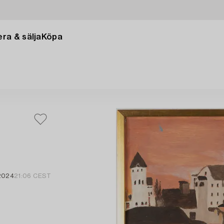
ra & sälja
Köpa
 2024
21:06 CEST