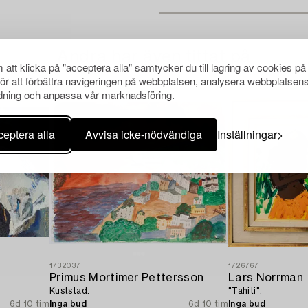
Andra har även tittat på
att klicka på "acceptera alla" samtycker du till lagring av cookies på
för att förbättra navigeringen på webbplatsen, analysera webbplatsen
ning och anpassa vår marknadsföring.
eptera alla
Avvisa icke-nödvändiga
Inställningar
1732037
1726767
Primus Mortimer Pettersson
Lars Norrman
Kuststad.
"Tahiti".
6d 10 tim
Inga bud
6d 10 tim
Inga bud