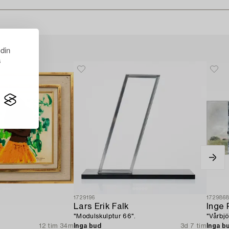
 din
s
1729196
172986
Lars Erik Falk
Inge 
"Modulskulptur 66".
"Vårbjö
12 tim 34m
Inga bud
3d 7 tim
Inga b