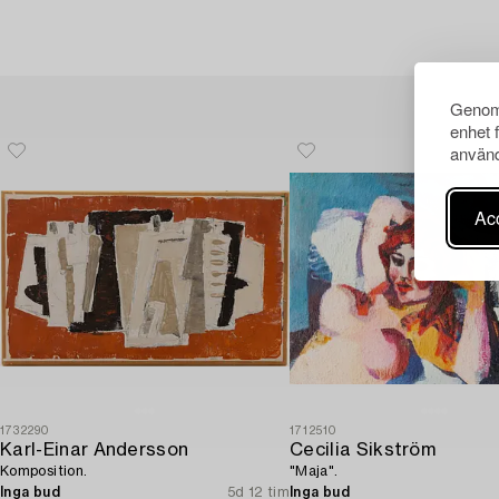
Genom 
enhet 
använd
Acc
1732290
1712510
Karl-Einar Andersson
Cecilia Sikström
Komposition.
"Maja".
Inga bud
5d 12 tim
Inga bud