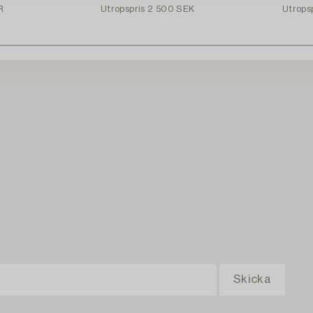
R
Utropspris
2 500 SEK
Utrops