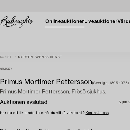
Onlineauktioner
Liveauktioner
Värde
KONST
MODERN SVENSK KONST
1568371
Primus Mortimer Pettersson
(Sverige, 1895-1975)
Primus Mortimer Pettersson, Frösö sjukhus.
Auktionen avslutad
5 jun
Har du ett liknande föremål du vill få värderat?
Kontakta oss