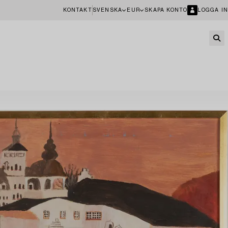
KONTAKT
SVENSKA
EUR
SKAPA KONTO
LOGGA IN