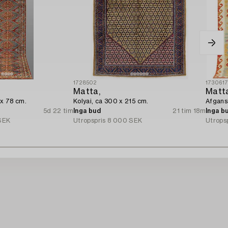
1728502
173061
Matta,
Matt
 x 78 cm.
Kolyai, ca 300 x 215 cm.
Afgans
5d 22 tim
Inga bud
21 tim 18m
Inga b
SEK
Utropspris
8 000 SEK
Utrops