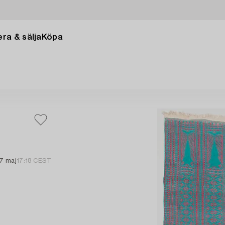
ra & sälja
Köpa
17 maj
17:18 CEST