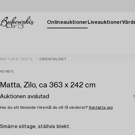
Onlineauktioner
Liveauktioner
Värde
MATTOR & TEXTIL
ORIENTALISKT
1574875
Matta, Zilo, ca 363 x 242 cm
Auktionen avslutad
Har du ett liknande föremål du vill få värderat?
Kontakta oss
Smärre slitage, ställvis blekt.