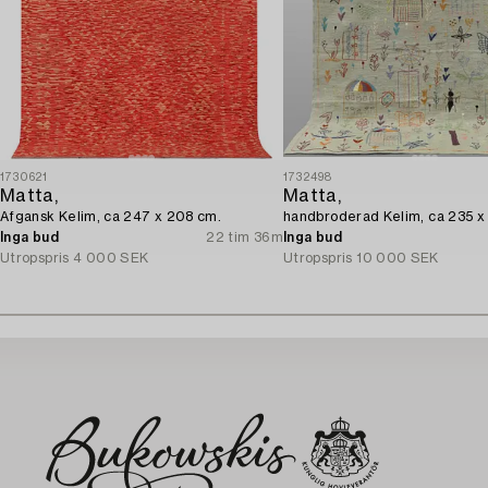
1730621
1732498
Matta,
Matta,
Afgansk Kelim, ca 247 x 208 cm.
handbroderad Kelim, ca 235 x
Inga bud
22 tim 36m
Inga bud
Utropspris
4 000 SEK
Utropspris
10 000 SEK