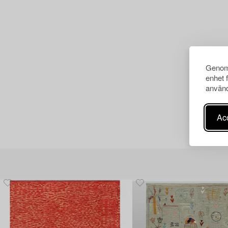
Genom 
enhet 
använd
Acc