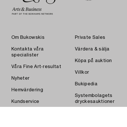
Om Bukowskis
Private Sales
Kontakta våra
Värdera & sälja
specialister
Köpa på auktion
Våra Fine Art-resultat
Villkor
Nyheter
Bukipedia
Hemvärdering
Systembolagets
Kundservice
dryckesauktioner
Transport och
Press
uthämtning