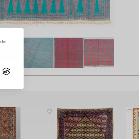
 din
s