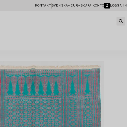
KONTAKT
SVENSKA
EUR
SKAPA KONTO
LOGGA IN