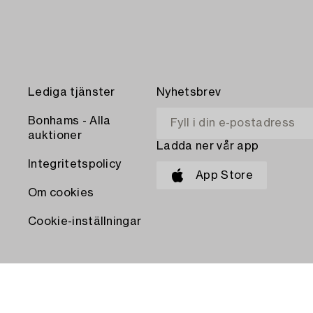
Lediga tjänster
Nyhetsbrev
Bonhams - Alla
auktioner
Ladda ner vår app
Integritetspolicy
App Store
Om cookies
Cookie-inställningar