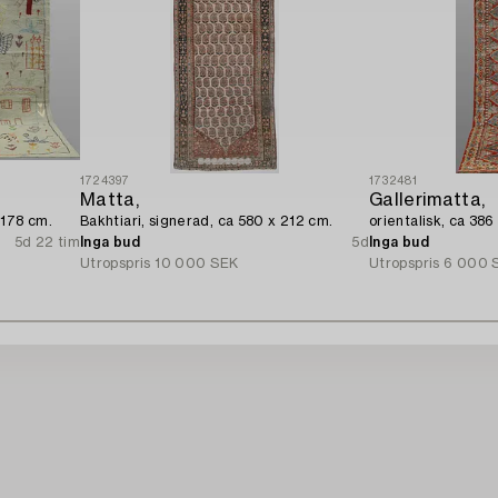
1724397
1732481
Matta,
Gallerimatta,
 178 cm.
Bakhtiari, signerad, ca 580 x 212 cm.
orientalisk, ca 386
5d 22 tim
Inga bud
5d
Inga bud
Utropspris
10 000 SEK
Utropspris
6 000 