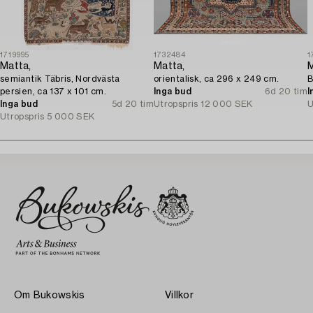
1719995
1732484
1
Matta,
Matta,
M
semiantik Täbris, Nordvästa
orientalisk, ca 296 x 249 cm.
B
persien, ca 137 x 101 cm.
Inga bud
6d 20 tim
I
Inga bud
5d 20 tim
Utropspris
12 000 SEK
U
Utropspris
5 000 SEK
Om Bukowskis
Villkor