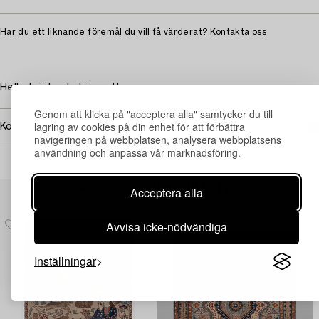
Har du ett liknande föremål du vill få värderat?
Kontakta oss
Helhetsintrycket är gott.
Genom att klicka på "acceptera alla" samtycker du till
lagring av cookies på din enhet för att förbättra
Köpinformation
navigeringen på webbplatsen, analysera webbplatsens
användning och anpassa vår marknadsföring.
Andra har även tittat på
Acceptera alla
Avvisa icke-nödvändiga
Inställningar