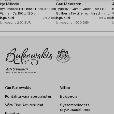
1731013
1697193
1
Irja Mikkola
Carl Malmsten
Å
Rya, modell för Finska Handarbetes
Tygprov, "Gamla Vasen", AB Elsa
r
Vänner. Ca 160 x 120 cm.
Gullberg Textilier och Inredning,
1
Inga bud
7d 2 tim
Stockholm, 1920-tal.
Inga bud
8d 4 tim
I
Utropspris
250 EUR
Utropspris
1 500 SEK
U
Om Bukowskis
Villkor
Kontakta våra specialister
Bukipedia
Våra Fine Art-resultat
Systembolagets
dryckesauktioner