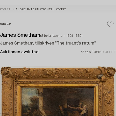
KONST
ÄLDRE INTERNATIONELL KONST
1616828
James Smetham
(Storbritannien, 1821-1889)
James Smetham, tillskriven "The truant's return"
Auktionen avslutad
13 feb 2025
10:31 CET