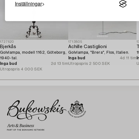
Inställningar
1727620
1713805
1
Bjerkås
Achille Castiglioni
T
Golvlampa, modell 1162, Göteborg,
Golvlampa, "Brera", Flos, Italien.
1
1940-tal.
Inga bud
4d 11 tim
I
Inga bud
2d 13 tim
Utropspris
2 500 SEK
U
Utropspris
4 000 SEK