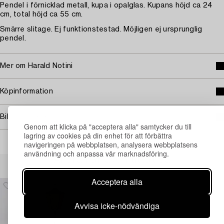
Pendel i förnicklad metall, kupa i opalglas. Kupans höjd ca 24
cm, total höjd ca 55 cm.
Smärre slitage. Ej funktionstestad. Möjligen ej ursprunglig
pendel.
Mer om Harald Notini
Köpinformation
Bildrättigheter
Genom att klicka på "acceptera alla" samtycker du till
lagring av cookies på din enhet för att förbättra
navigeringen på webbplatsen, analysera webbplatsens
användning och anpassa vår marknadsföring.
Andra har även tittat på
Acceptera alla
Avvisa icke-nödvändiga