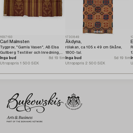
1697193
1730849
1
Carl Malmsten
Åkdyna,
E
Tygprov, "Gamla Vasen", AB Elsa
rölakan, ca 105 x 49 cm Skåne,
R
Gullberg Textilier och Inredning,
1800-tal.
1
Stockholm, 1920-tal.
Inga bud
8d 19 tim
Inga bud
5d 19 tim
I
Utropspris
1 500 SEK
Utropspris
2 500 SEK
U