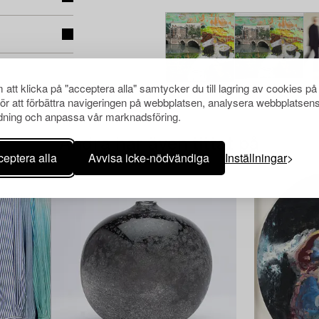
att klicka på "acceptera alla" samtycker du till lagring av cookies på
för att förbättra navigeringen på webbplatsen, analysera webbplatsen
ning och anpassa vår marknadsföring.
Andra har även tittat på
eptera alla
Avvisa icke-nödvändiga
Inställningar