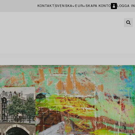
KONTAKT
SVENSKA
EUR
SKAPA KONTO
LOGGA IN