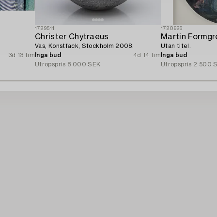
1729511
1720926
Christer Chytraeus
Martin Formgr
Vas, Konstfack, Stockholm 2008.
Utan titel.
3d 13 tim
Inga bud
4d 14 tim
Inga bud
Utropspris
8 000 SEK
Utropspris
2 500 