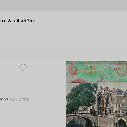
ra & sälja
Köpa
 2025
16:24 CEST