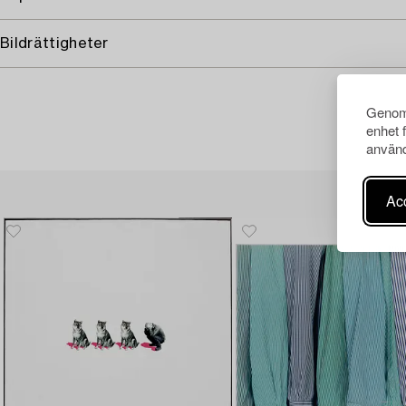
Bildrättigheter
Genom 
enhet 
använd
Acc