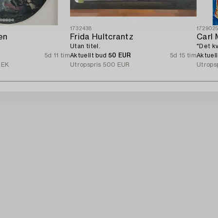
1732438
172902
en
Frida Hultcrantz
Carl 
Utan titel.
"Det k
5d 11 tim
Aktuellt bud
50 EUR
5d 15 tim
Aktuel
SEK
Utropspris
500 EUR
Utrops