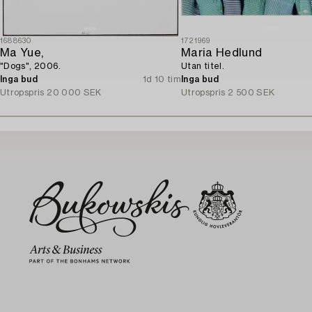
1688630
1721969
Ma Yue,
Maria Hedlund
"Dogs", 2006.
Utan titel.
Inga bud
1d 10 tim
Inga bud
Utropspris
20 000 SEK
Utropspris
2 500 SEK