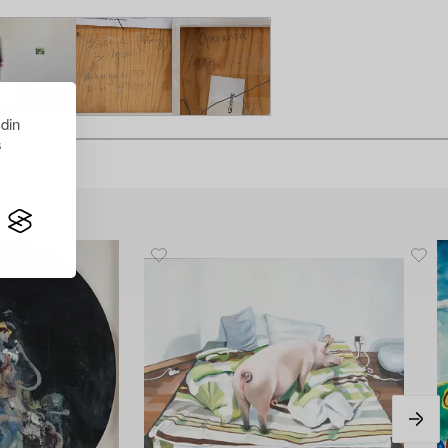
 din
s