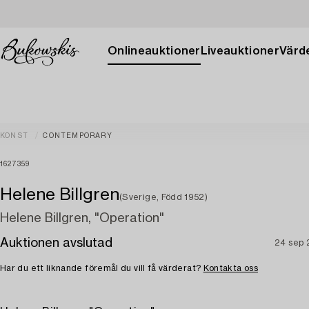
Onlineauktioner
Liveauktioner
Värde
KONST
CONTEMPORARY
1627359
Helene Billgren
(Sverige, Född 1952)
Helene Billgren, "Operation"
Auktionen avslutad
24 sep
Har du ett liknande föremål du vill få värderat?
Kontakta oss