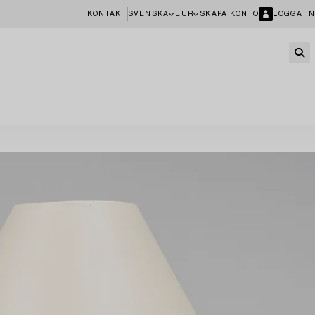
KONTAKT
SVENSKA
EUR
SKAPA KONTO
LOGGA IN