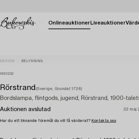
Onlineauktioner
Liveauktioner
Värde
DESIGN
BELYSNING
1630232
Rörstrand
(Sverige, Grundat 1726)
Bordslampa, flintgods, jugend, Rörstrand, 1900-talet
Auktionen avslutad
22 maj
Har du ett liknande föremål du vill få värderat?
Kontakta oss