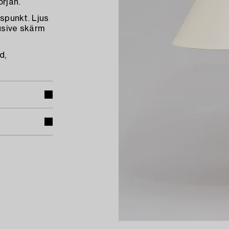
rjan.
uspunkt. Ljus
lusive skärm
d,