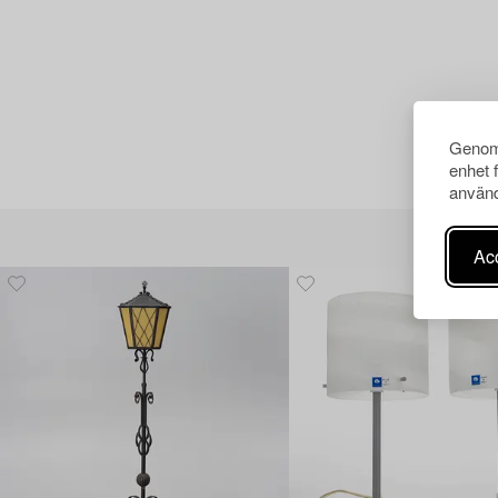
Genom 
enhet 
använd
Acc