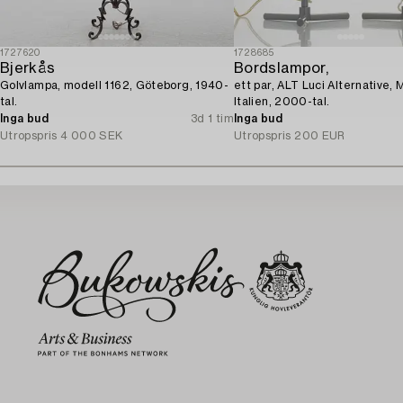
1727620
1728685
Bjerkås
Bordslampor,
Golvlampa, modell 1162, Göteborg, 1940-
ett par, ALT Luci Alternative, 
tal.
Italien, 2000-tal.
Inga bud
3d 1 tim
Inga bud
Utropspris
4 000 SEK
Utropspris
200 EUR