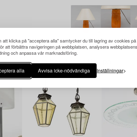
att klicka på "acceptera alla" samtycker du till lagring av cookies på
för att förbättra navigeringen på webbplatsen, analysera webbplatsen
ning och anpassa vår marknadsföring.
Andra har även tittat på
eptera alla
Avvisa icke-nödvändiga
Inställningar