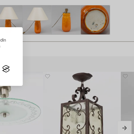
 din
s