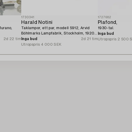
1730341
1727682
Harald Notini
Plafond,
Murano,
Taklampor, ett par, modell 5912, Arvid
1930-tal.
Böhlmarks Lampfabrik, Stockholm, 1920-
Inga bud
tal.
2d 22 tim
Inga bud
2d 21 tim
Utropspris
2 500 
Utropspris
4 000 SEK