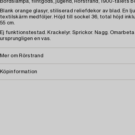
Bordslampa, flintgods, jugend, Rörstrand, 1900-talets bö
Blank orange glasyr, stiliserad reliefdekor av blad. En lj
textilskärm medföljer. Höjd till sockel 36, total höjd ink
55 cm.
Ej funktionstestad. Krackelyr. Sprickor. Nagg. Omarbeta
ursprungligen en vas.
Mer om Rörstrand
Köpinformation