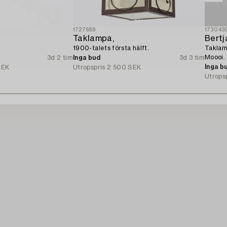
1727689
173043
Taklampa,
Bertj
1900-talets första hälft.
Taklam
Moooi.
3d 2 tim
Inga bud
3d 3 tim
Inga b
SEK
Utropspris
2 500 SEK
Utrops