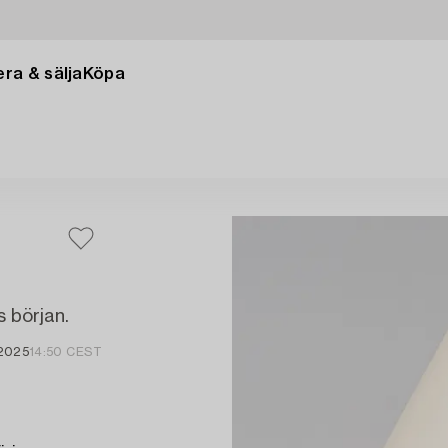
ra & sälja
Köpa
s början.
 2025
14:50 CEST