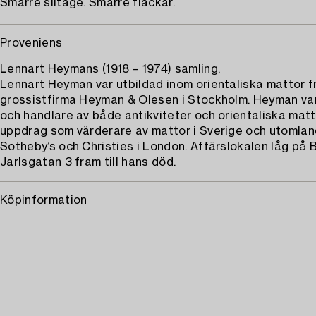
Smärre slitage. Smärre fläckar.
Proveniens
Lennart Heymans (1918 – 1974) samling.
Lennart Heyman var utbildad inom orientaliska mattor fr
grossistfirma Heyman & Olesen i Stockholm. Heyman va
och handlare av både antikviteter och orientaliska mat
uppdrag som värderare av mattor i Sverige och utomlands
Sotheby’s och Christies i London. Affärslokalen låg på B
Jarlsgatan 3 fram till hans död.
Köpinformation