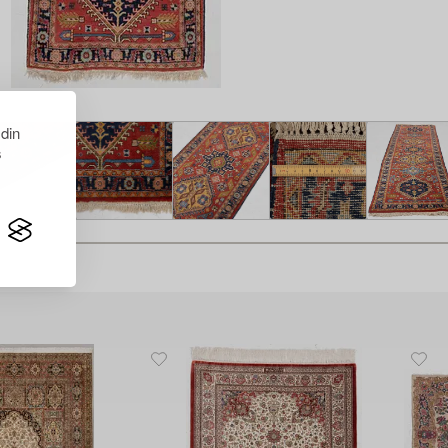
 din
s