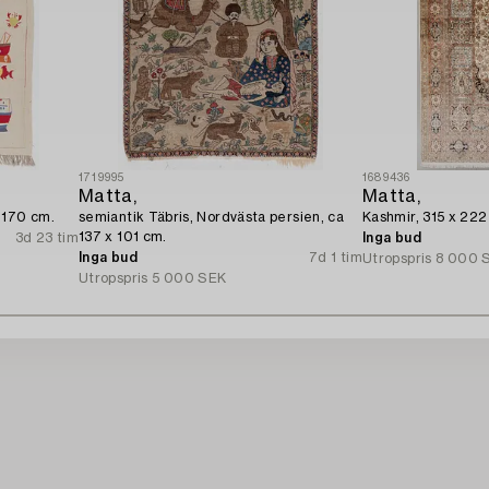
1719995
1689436
Matta,
Matta,
 170 cm.
semiantik Täbris, Nordvästa persien, ca
Kashmir, 315 x 222
137 x 101 cm.
3d 23 tim
Inga bud
Inga bud
7d 1 tim
Utropspris
8 000 
Utropspris
5 000 SEK