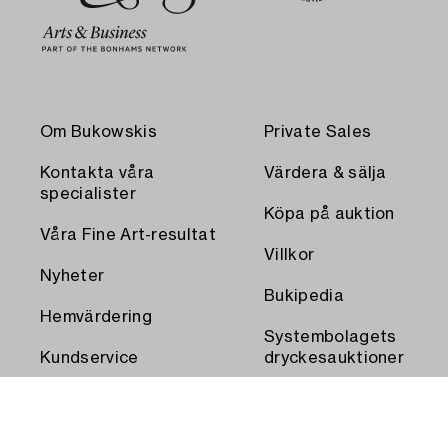
Om Bukowskis
Private Sales
Kontakta våra
Värdera & sälja
specialister
Köpa på auktion
Våra Fine Art-resultat
Villkor
Nyheter
Bukipedia
Hemvärdering
Systembolagets
Kundservice
dryckesauktioner
Transport och
Press
uthämtning