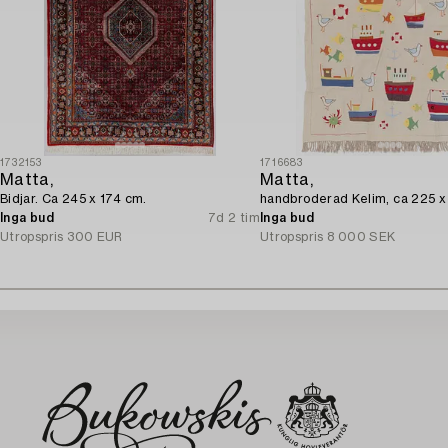
1732153
1716683
Matta,
Matta,
Bidjar. Ca 245 x 174 cm.
handbroderad Kelim, ca 225 x
Inga bud
7d 2 tim
Inga bud
Utropspris
300 EUR
Utropspris
8 000 SEK