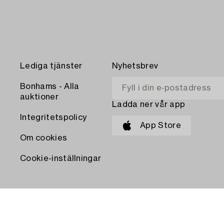
Lediga tjänster
Nyhetsbrev
Bonhams - Alla
auktioner
Ladda ner vår app
Integritetspolicy
App Store
Om cookies
Cookie-inställningar