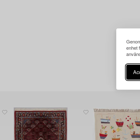
Genom 
enhet 
använd
Acc