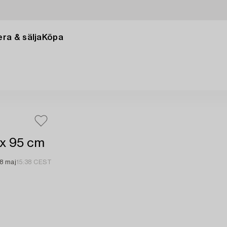
ra & sälja
Köpa
 x 95 cm
8 maj
15:38 CEST