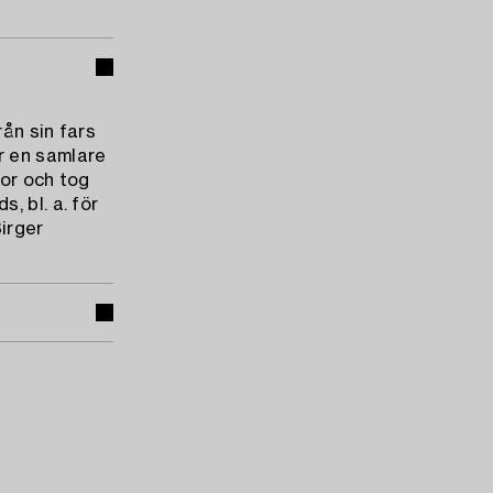
ån sin fars
r en samlare
tor och tog
, bl. a. för
irger