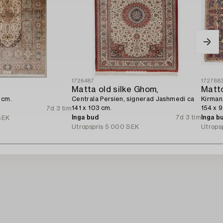
1726487
172788
Matta old silke Ghom,
Matto
 cm.
Centrala Persien, signerad Jashmedi ca
Kirman,
141 x 103 cm.
154 x 
7d 3 tim
Inga bud
7d 3 tim
Inga b
SEK
Utropspris
5 000 SEK
Utrops