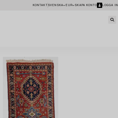
KONTAKT
SVENSKA
EUR
SKAPA KONTO
LOGGA IN