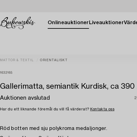
Onlineauktioner
Liveauktioner
Värde
MATTOR & TEXTIL
ORIENTALISKT
1632165
Gallerimatta, semiantik Kurdisk, ca 390
Auktionen avslutad
2
Har du ett liknande föremål du vill få värderat?
Kontakta oss
Röd botten med sju polykroma medaljonger.