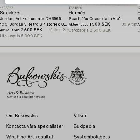
1725937
1731826
1
Sneakers,
Hermès
Jordan, Artikelnummer DH8565-
Scarf, "Au Coeur de la Vie".
S
100, Jordan 5 Retro SP, storlek US
1 500 SEK
3d 9 tim
Aktuellt bud
A
9.
2 500 SEK
12 tim 12m
Utropspris
2 500 SEK
U
Aktuellt bud
Utropspris
5 000 SEK
Om Bukowskis
Villkor
Kontakta våra specialister
Bukipedia
Våra Fine Art-resultat
Systembolagets