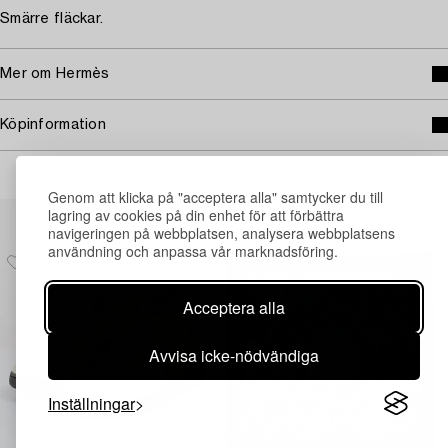
Smärre fläckar.
Mer om Hermès
Köpinformation
Genom att klicka på "acceptera alla" samtycker du till
Andra har även tittat på
lagring av cookies på din enhet för att förbättra
navigeringen på webbplatsen, analysera webbplatsens
användning och anpassa vår marknadsföring.
Acceptera alla
Avvisa icke-nödvändiga
Inställningar