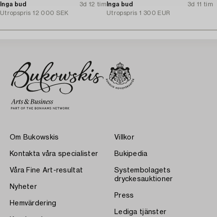
briljantslipade diamanter.
Inga bud
3d 12 tim
vitguld. A. Tillander, Helsingfors
Inga bud
3d 11 tim
Utropspris
12 000 SEK
1975.
Utropspris
1 300 EUR
Om Bukowskis
Villkor
Kontakta våra specialister
Bukipedia
Våra Fine Art-resultat
Systembolagets
dryckesauktioner
Nyheter
Press
Hemvärdering
Lediga tjänster