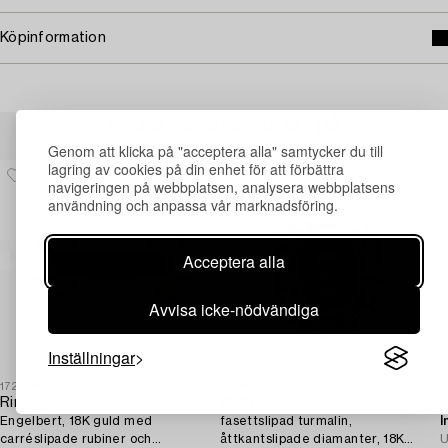
Köpinformation
Andra har även tittat på
Genom att klicka på "acceptera alla" samtycker du till
lagring av cookies på din enhet för att förbättra
navigeringen på webbplatsen, analysera webbplatsens
användning och anpassa vår marknadsföring.
Acceptera alla
Avvisa icke-nödvändiga
Inställningar
1729334
1731551
1
Ring,
RING,
Engelbert, 18K guld med
fasettslipad turmalin,
I
carréslipade rubiner och
åttkantslipade diamanter, 18K
U