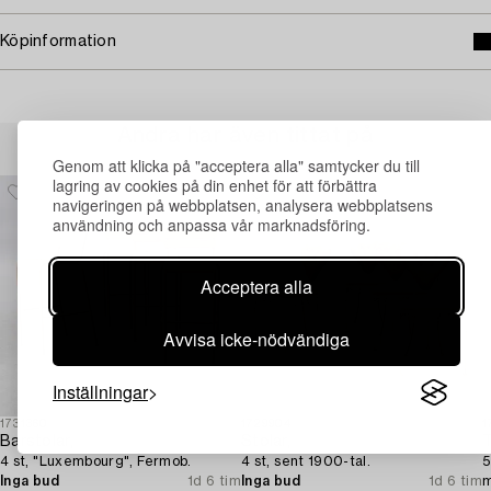
Köpinformation
Andra har även tittat på
Genom att klicka på "acceptera alla" samtycker du till
lagring av cookies på din enhet för att förbättra
navigeringen på webbplatsen, analysera webbplatsens
användning och anpassa vår marknadsföring.
Acceptera alla
Avvisa icke-nödvändiga
Inställningar
1731360
1729904
1
Barstolar,
Stolar,
T
4 st, "Luxembourg", Fermob.
4 st, sent 1900-tal.
5
Inga bud
1d 6 tim
Inga bud
1d 6 tim
m