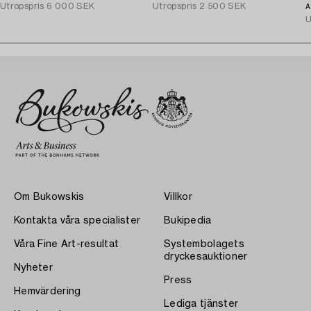
Utropspris
6 000 SEK
Utropspris
2 500 SEK
A
U
Om Bukowskis
Villkor
Kontakta våra specialister
Bukipedia
Våra Fine Art-resultat
Systembolagets
dryckesauktioner
Nyheter
Press
Hemvärdering
Lediga tjänster