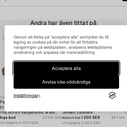
Andra har även tittat på
Genom att klicka på "acceptera alla" samtycker du till
lagring av cookies på din enhet för att förbättra
navigeringen på webbplatsen, analysera webbplatsens
användning och anpassa vår marknadsföring.
Acceptera alla
Avvisa icke-nödvändiga
Inställningar
1723057
1730711
1
Pentti Sarpaneva
Flemming Eskildsen,
Ett armband, ett par örhängen, en
armring, sterlingsilver, Georg
A
ring och ett hängsmycke, brons
Jensen, Danmark.
U
med ametist, Finland 1960-tal.
Inga bud
23 tim 59m
1 200 SEK
3d 1 tim
Aktuellt bud
Utropspris
4 000 SEK
Utropspris
3 000 SEK